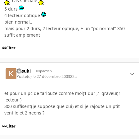
cas spéciale
5 durs
4 lecteur optique
bien normal..
mais pour 2 durs, 2 lecteur optique, + un "pc normal" 350
suffit amplement
Citer
Kasuki
INpactien
Posté(e)
le 27 décembre 2003
22 a
et pour un pc de tarlouze comme moi(1 dur ,1 graveur,1
lecteur )
300 suffisent(je suppose que oui) et si je rajoute un ptit
ventilo et 2 neons ?
Citer