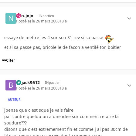
neo-jojo
INpactien
Posté(e)
le 26 mars 2008
18 a
essaye de mettre les 4 sur son S1 rev si sa passe
et si sa passe pas, bricole le de facon a ventilé ton boitier
Citer
bojack9512
INpactien
Posté(e)
le 26 mars 2008
18 a
AUTEUR
jpense que c est sque je vais faire
par contre quelqu un a une idee sur comment refaire la
soudure???
disons que c est extremement fin et comme j ai pas 30cm de
fil vaut mieux que j y arrive des le premier coup