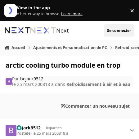
Aller au contenu
View in the app
×
Di
A better way to browse.
Learn more
.
Next
Se connecter
Accueil
Ajustements et Personnalisation de PC
Refroidissem
arctic cooling turbo module en trop
Par
bojack9512
le 25 mars 2008
18 a
dans
Refroidissement à air et à eau
Commencer un nouveau sujet
bojack9512
INpactien
Posté(e)
le 25 mars 2008
18 a