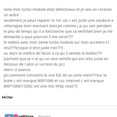
voila mon turbo module etait defectueux et je vais en recevoir
un autre
seulement je peux reparer le 1er car c est juste une soudure a
refaire(pas bien mechant donc)et comme j ai pu voir pendant
le peu de temps qu il a fonctionne que sa ventillait bien je me
demande a quoi pourrait il me servir???
le mettre avec mon 2eme turbo module sur mon accelero s1
rev2???(risque d etre juste non???)
ou alors le mettre de facon a ce qu il ventile le boitier???
(sachant que je n ai qu un seul ventilo qui est celui juste en
dessous de l alim a l arriere du pc)
merci d avance
ps:comment connaitre le vrai fsb de sa carte mere???sur la
boite c est marque 800/1066 et sur internet c est marque
800*1066/1333(c est une msi 945p neo5 f)
Citer
GégéPilote
INpactien