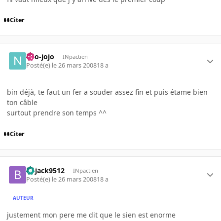
Citer
neo-jojo
INpactien
Posté(e)
le 26 mars 2008
18 a
bin déjà, te faut un fer a souder assez fin et puis étame bien
ton câble
surtout prendre son temps ^^
Citer
bojack9512
INpactien
Posté(e)
le 26 mars 2008
18 a
AUTEUR
justement mon pere me dit que le sien est enorme