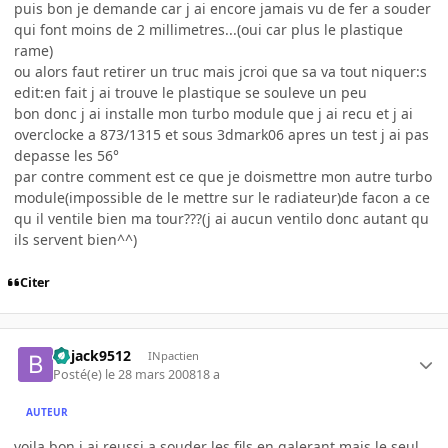
puis bon je demande car j ai encore jamais vu de fer a souder
qui font moins de 2 millimetres...(oui car plus le plastique
rame)
ou alors faut retirer un truc mais jcroi que sa va tout niquer:s
edit:en fait j ai trouve le plastique se souleve un peu
bon donc j ai installe mon turbo module que j ai recu et j ai
overclocke a 873/1315 et sous 3dmark06 apres un test j ai pas
depasse les 56°
par contre comment est ce que je doismettre mon autre turbo
module(impossible de le mettre sur le radiateur)de facon a ce
qu il ventile bien ma tour???(j ai aucun ventilo donc autant qu
ils servent bien^^)
Citer
bojack9512
INpactien
Posté(e)
le 28 mars 2008
18 a
AUTEUR
voila bon j ai reussi a souder les fils en galerant mais le seul