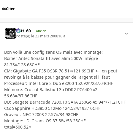
Citer
Batt_60
Ancien
Posté(e)
le 23 mars 2008
18 a
Bon voilà une config sans OS mais avec montage:
Boitier Antec Sonata III avec alim 500W intégré
81.73¤/128.68CHF
CM: Gigabyte GA P35 DS3R 78.51¤/121.69CHF <-- on peut
revoir ça à la baisse pour gagner de l'argent si il faut
Processeur: Intel Core 2 Duo e8200 152.92¤/237.04CHF
Mémoire: Crucial Ballistix 1Go DDR2 PC6400 x2
56.68¤/87.86CHF
DD: Seagate Barracuda 7200.10 SATA 250Go 45.94¤/71.21CHF
CG: Sapphire HD3850 512Mo 124.58¤/193.10CHF
Graveur: NEC 7200S 22.57¤/34.98CHF
Montage: LDLC sans OS 37.58¤/58.25CHF
total=600.52¤