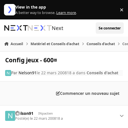
Aller au contenu
View in the app
×
Di
A better way to browse.
Learn more
.
Next
Se connecter
Accueil
Matériel et Conseils d'achat
Conseils d'achat
Con
Config jeux - 600¤
Par
Nelson91
le 22 mars 2008
18 a
dans
Conseils d'achat
Commencer un nouveau sujet
Nelson91
INpactien
Posté(e)
le 22 mars 2008
18 a