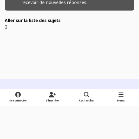
recevoir de nouvelles réponses.
Aller sur la liste des sujets
Light Mode
Dark Mode
System Preference
Se connecter
S’inscrire
Rechercher
Menu
Langue
Cookies
Powered by
Invision Community