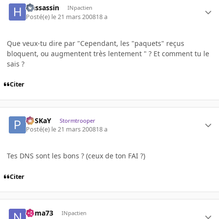
Hassassin
INpactien
Posté(e)
le 21 mars 2008
18 a
Que veux-tu dire par "Cependant, les "paquets" reçus
bloquent, ou augmentent très lentement " ? Et comment tu le
sais ?
Citer
PoSKaY
Stormtrooper
Posté(e)
le 21 mars 2008
18 a
Tes DNS sont les bons ? (ceux de ton FAI ?)
Citer
numa73
INpactien