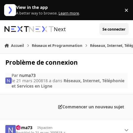
Aller au contenu
View in the app
×
Di
A better way to browse.
Learn more
.
Next
Se connecter
Accueil
Réseaux et Programmation
Réseaux, Internet, Télé
Problème de connexion
Par
numa73
le 21 mars 2008
18 a
dans
Réseaux, Internet, Téléphonie
et Services en Ligne
Commencer un nouveau sujet
numa73
INpactien
Posté(e)
le 21 mars 2008
18 a