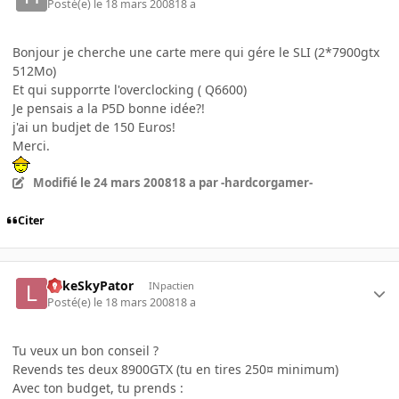
Posté(e)
le 18 mars 2008
18 a
Bonjour je cherche une carte mere qui gére le SLI (2*7900gtx
512Mo)
Et qui supporrte l'overclocking ( Q6600)
Je pensais a la P5D bonne idée?!
j'ai un budjet de 150 Euros!
Merci.
Modifié
le 24 mars 2008
18 a
par -hardcorgamer-
Citer
LukeSkyPator
INpactien
Posté(e)
le 18 mars 2008
18 a
Tu veux un bon conseil ?
Revends tes deux 8900GTX (tu en tires 250¤ minimum)
Avec ton budget, tu prends :