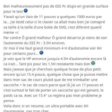
Bon malheureseument pas de EEE Pc dispo en grande surface
pour le test
Y'avait qu'un Vaio de 11 pouces a quelques 1000 euros par
la... J'ai testé celui-ci le clavier ca allait mais bon j'ai comapré
sa taille à la taille d'une boite de DVD, c'est diferent quand
meme =/.
Par contre Ô grand malheur Ô grand desarroi je viens de voir
l'autonomie du EEE Pc : 3.5H environ.
Or moi il me faut grand minimum 4 H d'autonomie voir 6H
pour certains jours...
Je vois que le HP annonce jusqu'a 4.5H d'autonomie encore là
ca irait... Tant pis pour les 1.5H restatante mais bon
Mais j'aovue que je cherchais quelque hcose de plus petit
encore qu'un 15.4 pouce, quelque chose que je puisse mettre
dans mon sac de cours plutot que de me trimballer une
saccoche + le sac de cours parce que là j'ai un 17 pouces et
c'est surtout le fait de porter un saccoche qui est genant, le
poids ca va. Avec un 15.4" ca reglera pas mon probleme je
pense.
Voila donc si on resume, un ultra portable avec 6H
d'autonomie, pas trop cher...