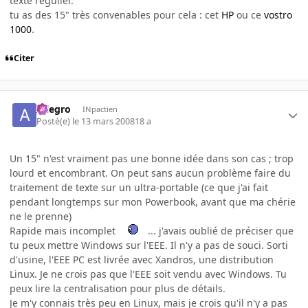
texte régulier.
tu as des 15" très convenables pour cela : cet
HP
ou ce
vostro
1000
.
Citer
Allegro
INpactien
Posté(e)
le 13 mars 2008
18 a
Un 15" n'est vraiment pas une bonne idée dans son cas ; trop
lourd et encombrant. On peut sans aucun problème faire du
traitement de texte sur un ultra-portable (ce que j'ai fait
pendant longtemps sur mon Powerbook, avant que ma chérie
ne le prenne)
Rapide mais incomplet
... j'avais oublié de préciser que
tu peux mettre Windows sur l'EEE. Il n'y a pas de souci. Sorti
d'usine, l'EEE PC est livrée avec Xandros, une distribution
Linux. Je ne crois pas que l'EEE soit vendu avec Windows. Tu
peux lire la centralisation pour plus de détails.
Je m'y connais très peu en Linux, mais je crois qu'il n'y a pas