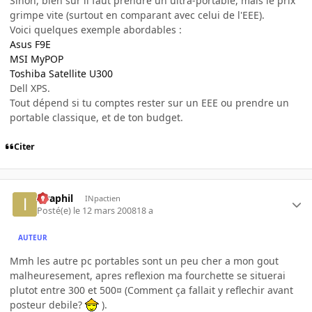
Sinon, bien sûr il faut prendre un ultra-portable, mais le prix
grimpe vite (surtout en comparant avec celui de l'EEE).
Voici quelques exemple abordables :
Asus F9E
MSI MyPOP
Toshiba Satellite U300
Dell XPS.
Tout dépend si tu comptes rester sur un EEE ou prendre un
portable classique, et de ton budget.
Citer
Israphil
INpactien
Posté(e)
le 12 mars 2008
18 a
AUTEUR
Mmh les autre pc portables sont un peu cher a mon gout
malheuresement, apres reflexion ma fourchette se situerai
plutot entre 300 et 500¤ (Comment ça fallait y reflechir avant
posteur debile?
).