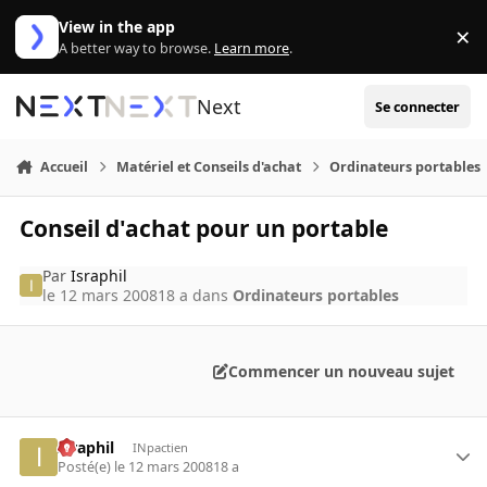
Aller au contenu
View in the app
×
Di
A better way to browse.
Learn more
.
Next
Se connecter
Accueil
Matériel et Conseils d'achat
Ordinateurs portables
Conseil d'achat pour un portable
Par
Israphil
le 12 mars 2008
18 a
dans
Ordinateurs portables
Commencer un nouveau sujet
Israphil
INpactien
Posté(e)
le 12 mars 2008
18 a