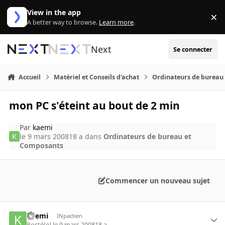
Aller au contenu
View in the app
×
Di
A better way to browse.
Learn more
.
Next
Se connecter
Accueil
Matériel et Conseils d'achat
Ordinateurs de bureau
mon PC s'éteint au bout de 2 min
Par
kaemi
le 9 mars 2008
18 a
dans
Ordinateurs de bureau et
Composants
Commencer un nouveau sujet
kaemi
INpactien
Posté(e)
le 9 mars 2008
18 a