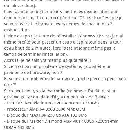
du joli vendeur).
Puis j'achète un boîtier pour y mettre les disques durs qui
étaient dans ma tour et récupérer sur C:\ les données que je
veux sauver et je formate les systèmes de chacun des 2
disques durs.
Pleine d'espoir, je tente de réinstaller Windows XP SP2 (j'en ai
même profité pour passer un coup d'aspirateur dans la tour)
et au bout de 2 minutes, l'ordi s'éteint (donc même pas le
temps de terminer l'installation).
Alors là, je ne sais vraiment plus quoi faire !!
Si ce n'est pas un problème de système, ça doit être un
problème de hardware, non ?
Et si c'est un problème de hardware, quelle pièce ça peut bien
être ?!
Si ça peut aider, voilà ma config (comme je l'ai dit, c'est un
gros vieux fixe qui date d'il y a un peu plus de 3 ans) :
- MSI K8N Neo Platinum (NVIDIA nForce3 250Gb)
- Processeur AMD 64 3000 2000 Mhz OEM
- Disque dur MAXTOR 200 Go ATA 133 8Mo
- Disque dur Maxtor Diamond Max Plus 160Go 7200trs/min
UDMA 133 8Mo