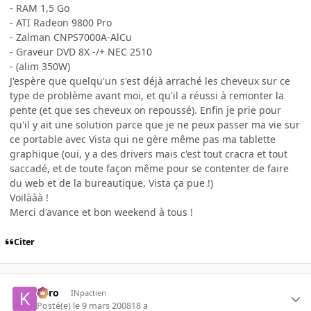
- RAM 1,5 Go
- ATI Radeon 9800 Pro
- Zalman CNPS7000A-AlCu
- Graveur DVD 8X -/+ NEC 2510
- (alim 350W)
J'espère que quelqu'un s'est déjà arraché les cheveux sur ce
type de problème avant moi, et qu'il a réussi à remonter la
pente (et que ses cheveux on repoussé). Enfin je prie pour
qu'il y ait une solution parce que je ne peux passer ma vie sur
ce portable avec Vista qui ne gère même pas ma tablette
graphique (oui, y a des drivers mais c'est tout cracra et tout
saccadé, et de toute façon même pour se contenter de faire
du web et de la bureautique, Vista ça pue !)
Voilààà !
Merci d'avance et bon weekend à tous !
Citer
kyro
INpactien
Posté(e)
le 9 mars 2008
18 a