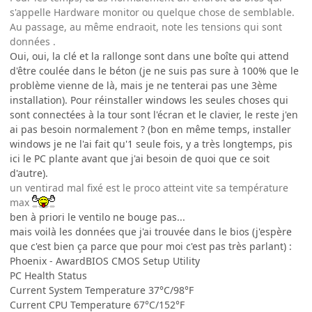
s'appelle Hardware monitor ou quelque chose de semblable.
Au passage, au même endraoit, note les tensions qui sont
données .
Oui, oui, la clé et la rallonge sont dans une boîte qui attend
d'être coulée dans le béton (je ne suis pas sure à 100% que le
problème vienne de là, mais je ne tenterai pas une 3ème
installation). Pour réinstaller windows les seules choses qui
sont connectées à la tour sont l'écran et le clavier, le reste j'en
ai pas besoin normalement ? (bon en même temps, installer
windows je ne l'ai fait qu'1 seule fois, y a très longtemps, pis
ici le PC plante avant que j'ai besoin de quoi que ce soit
d'autre).
un ventirad mal fixé est le proco atteint vite sa température
max
ben à priori le ventilo ne bouge pas...
mais voilà les données que j'ai trouvée dans le bios (j'espère
que c'est bien ça parce que pour moi c'est pas très parlant) :
Phoenix - AwardBIOS CMOS Setup Utility
PC Health Status
Current System Temperature 37°C/98°F
Current CPU Temperature 67°C/152°F