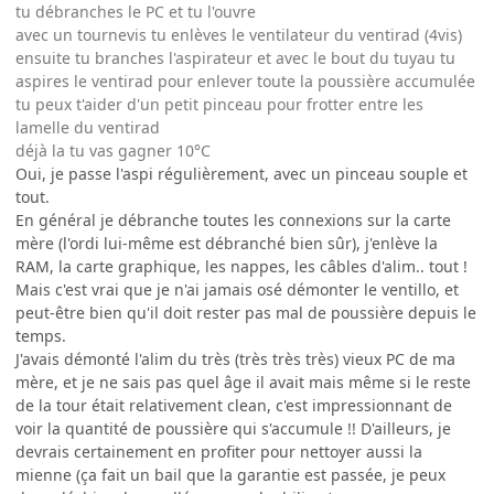
tu débranches le PC et tu l'ouvre
avec un tournevis tu enlèves le ventilateur du ventirad (4vis)
ensuite tu branches l'aspirateur et avec le bout du tuyau tu
aspires le ventirad pour enlever toute la poussière accumulée
tu peux t'aider d'un petit pinceau pour frotter entre les
lamelle du ventirad
déjà la tu vas gagner 10°C
Oui, je passe l'aspi régulièrement, avec un pinceau souple et
tout.
En général je débranche toutes les connexions sur la carte
mère (l'ordi lui-même est débranché bien sûr), j'enlève la
RAM, la carte graphique, les nappes, les câbles d'alim.. tout !
Mais c'est vrai que je n'ai jamais osé démonter le ventillo, et
peut-être bien qu'il doit rester pas mal de poussière depuis le
temps.
J'avais démonté l'alim du très (très très très) vieux PC de ma
mère, et je ne sais pas quel âge il avait mais même si le reste
de la tour était relativement clean, c'est impressionnant de
voir la quantité de poussière qui s'accumule !! D'ailleurs, je
devrais certainement en profiter pour nettoyer aussi la
mienne (ça fait un bail que la garantie est passée, je peux