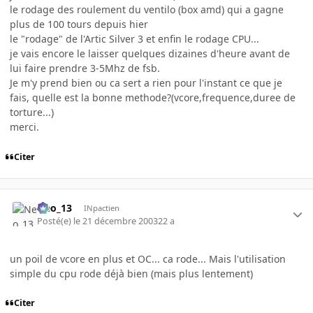
le rodage des roulement du ventilo (box amd) qui a gagne
plus de 100 tours depuis hier
le "rodage" de l'Artic Silver 3 et enfin le rodage CPU...
je vais encore le laisser quelques dizaines d'heure avant de
lui faire prendre 3-5Mhz de fsb.
Je m'y prend bien ou ca sert a rien pour l'instant ce que je
fais, quelle est la bonne methode?(vcore,frequence,duree de
torture...)
merci.
Citer
Neo_13
INpactien
Posté(e)
le 21 décembre 2003
22 a
un poil de vcore en plus et OC... ca rode... Mais l'utilisation
simple du cpu rode déjà bien (mais plus lentement)
Citer