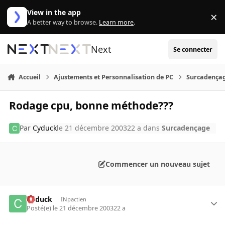
Aller au contenu
View in the app
×
Di
A better way to browse.
Learn more
.
Next
Se connecter
Accueil
Ajustements et Personnalisation de PC
Surcadença
Rodage cpu, bonne méthode???
Par
Cyduck
le 21 décembre 2003
22 a
dans
Surcadençage
Commencer un nouveau sujet
Cyduck
INpactien
Posté(e)
le 21 décembre 2003
22 a