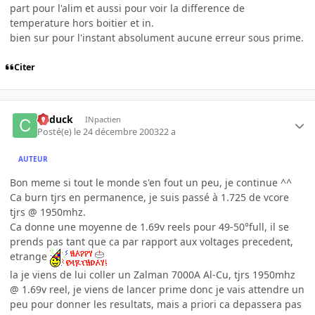
part pour l'alim et aussi pour voir la difference de
temperature hors boitier et in.
bien sur pour l'instant absolument aucune erreur sous prime.
Citer
Cyduck
INpactien
Posté(e)
le 24 décembre 2003
22 a
AUTEUR
Bon meme si tout le monde s'en fout un peu, je continue ^^
Ca burn tjrs en permanence, je suis passé à 1.725 de vcore
tjrs @ 1950mhz.
Ca donne une moyenne de 1.69v reels pour 49-50°full, il se
prends pas tant que ca par rapport aux voltages precedent,
etrange
la je viens de lui coller un Zalman 7000A Al-Cu, tjrs 1950mhz
@ 1.69v reel, je viens de lancer prime donc je vais attendre un
peu pour donner les resultats, mais a priori ca depassera pas