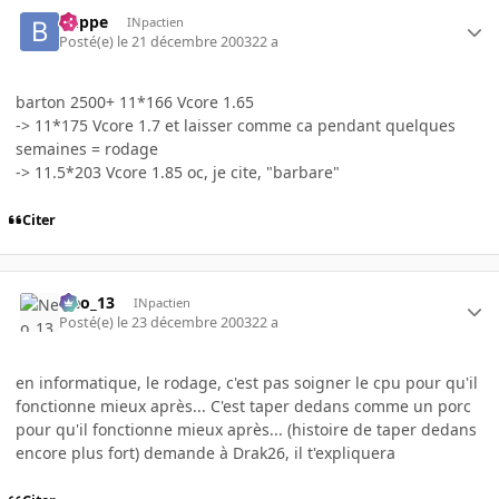
buppe
INpactien
Posté(e)
le 21 décembre 2003
22 a
barton 2500+ 11*166 Vcore 1.65
-> 11*175 Vcore 1.7 et laisser comme ca pendant quelques
semaines = rodage
-> 11.5*203 Vcore 1.85 oc, je cite, "barbare"
Citer
Neo_13
INpactien
Posté(e)
le 23 décembre 2003
22 a
en informatique, le rodage, c'est pas soigner le cpu pour qu'il
fonctionne mieux après... C'est taper dedans comme un porc
pour qu'il fonctionne mieux après... (histoire de taper dedans
encore plus fort) demande à Drak26, il t'expliquera