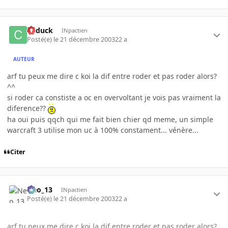
Cyduck
INpactien
Posté(e)
le 21 décembre 2003
22 a
AUTEUR
arf tu peux me dire c koi la dif entre roder et pas roder alors?
^^
si roder ca constiste a oc en overvoltant je vois pas vraiment la
diference??
ha oui puis qqch qui me fait bien chier qd meme, un simple
warcraft 3 utilise mon uc à 100% constament... vénère...
Citer
Neo_13
INpactien
Posté(e)
le 21 décembre 2003
22 a
arf tu peux me dire c koi la dif entre roder et pas roder alors?