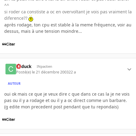
^^
si roder ca constiste a oc en overvoltant je vois pas vraiment la
diference??
après rodage, ton cpu est stable à la meme fréquence, voir au
dessus, mais à une tension moindre...
Citer
Cyduck
INpactien
Posté(e)
le 21 décembre 2003
22 a
AUTEUR
oui ok mais ce que je veux dire c que dans ce cas la je ne vois
pas ou il y a rodage et ou il y a oc direct comme un barbare.
(g edite mon precedent post pendant que tu repondais)
Citer