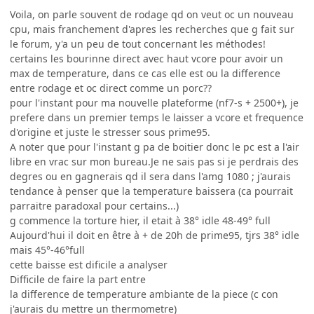
Voila, on parle souvent de rodage qd on veut oc un nouveau
cpu, mais franchement d'apres les recherches que g fait sur
le forum, y'a un peu de tout concernant les méthodes!
certains les bourinne direct avec haut vcore pour avoir un
max de temperature, dans ce cas elle est ou la difference
entre rodage et oc direct comme un porc??
pour l'instant pour ma nouvelle plateforme (nf7-s + 2500+), je
prefere dans un premier temps le laisser a vcore et frequence
d'origine et juste le stresser sous prime95.
A noter que pour l'instant g pa de boitier donc le pc est a l'air
libre en vrac sur mon bureau.Je ne sais pas si je perdrais des
degres ou en gagnerais qd il sera dans l'amg 1080 ; j'aurais
tendance à penser que la temperature baissera (ca pourrait
parraitre paradoxal pour certains...)
g commence la torture hier, il etait à 38° idle 48-49° full
Aujourd'hui il doit en être à + de 20h de prime95, tjrs 38° idle
mais 45°-46°full
cette baisse est dificile a analyser
Difficile de faire la part entre
la difference de temperature ambiante de la piece (c con
j'aurais du mettre un thermometre)