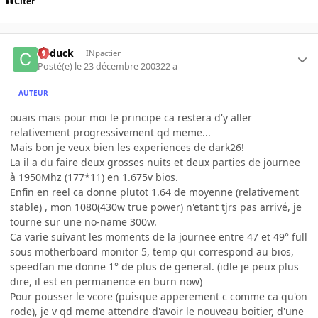
Citer
Cyduck
INpactien
Posté(e)
le 23 décembre 2003
22 a
AUTEUR
ouais mais pour moi le principe ca restera d'y aller
relativement progressivement qd meme...
Mais bon je veux bien les experiences de dark26!
La il a du faire deux grosses nuits et deux parties de journee
à 1950Mhz (177*11) en 1.675v bios.
Enfin en reel ca donne plutot 1.64 de moyenne (relativement
stable) , mon 1080(430w true power) n'etant tjrs pas arrivé, je
tourne sur une no-name 300w.
Ca varie suivant les moments de la journee entre 47 et 49° full
sous motherboard monitor 5, temp qui correspond au bios,
speedfan me donne 1° de plus de general. (idle je peux plus
dire, il est en permanence en burn now)
Pour pousser le vcore (puisque apperement c comme ca qu'on
rode), je v qd meme attendre d'avoir le nouveau boitier, d'une