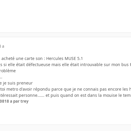
8 a
i acheté une carte son : Hercules MUSE 5.1
as si elle était défectueuse mais elle était introuvable sur mon bus
problème
..
e je suis preneur
à toi metro d'avoir répondu parce que je ne connais pas encore le
ressait personne...... et puis quand on est dans la mouise le temps 
008
18 a
par trey