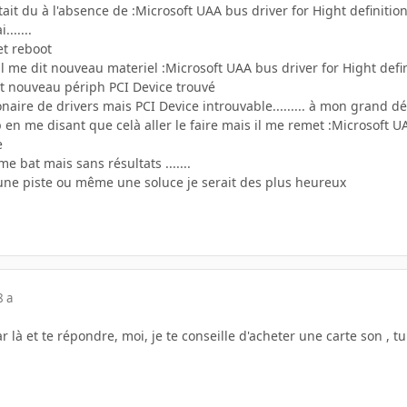
'était du à l'absence de :Microsoft UAA bus driver for Hight definitio
.......
 et reboot
 me dit nouveau materiel :Microsoft UAA bus driver for Hight definit
dit nouveau périph PCI Device trouvé
naire de drivers mais PCI Device introuvable......... à mon grand d
ip en me disant que celà aller le faire mais il me remet :Microsoft 
e
me bat mais sans résultats .......
 une piste ou même une soluce je serait des plus heureux
8 a
r là et te répondre, moi, je te conseille d'acheter une carte son , 