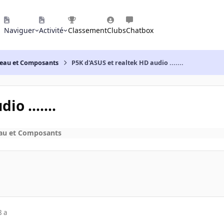
Naviguer
Activité
Classement
Clubs
Chatbox
reau et Composants
P5K d'ASUS et realtek HD audio .......
o .......
eau et Composants
8 a