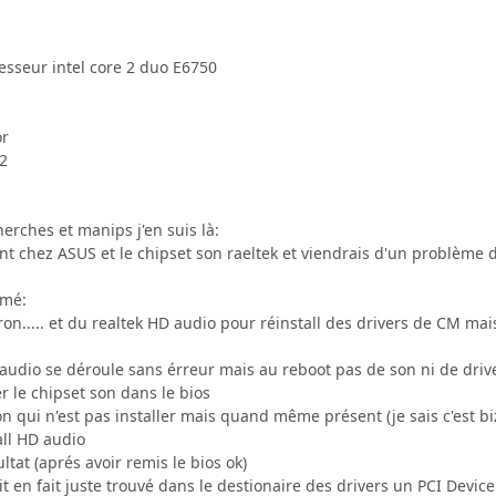
sseur intel core 2 duo E6750
or
2
erches et manips j'en suis là:
t chez ASUS et le chipset son raeltek et viendrais d'un problème de
umé:
ron..... et du realtek HD audio pour réinstall des drivers de CM m
D audio se déroule sans érreur mais au reboot pas de son ni de driver
r le chipset son dans le bios
son qui n'est pas installer mais quand même présent (je sais c'est bi
all HD audio
ltat (aprés avoir remis le bios ok)
llait en fait juste trouvé dans le destionaire des drivers un PCI Devi