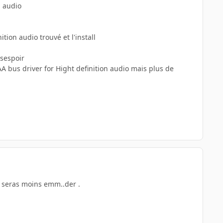
n audio
ion audio trouvé et l'install
ésespoir
UAA bus driver for Hight definition audio mais plus de
tu seras moins emm..der .