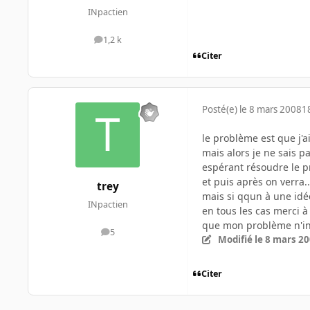
INpactien
1,2 k
messages
Citer
Posté(e)
le 8 mars 2008
1
le problème est que j'a
mais alors je ne sais p
espérant résoudre le 
et puis après on verra..
trey
mais si qqun à une idé
INpactien
en tous les cas merci 
que mon problème n'inté
5
messages
Modifié
le 8 mars 2
Citer