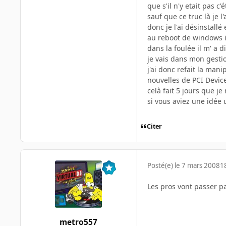
que s'il n'y etait pas c
sauf que ce truc là je l'ai
donc je l'ai désinstallé
au reboot de windows il
dans la foulée il m' a 
je vais dans mon gestio
j'ai donc refait la man
nouvelles de PCI Devic
celà fait 5 jours que je 
si vous aviez une idée
Citer
Posté(e)
le 7 mars 2008
1
Les pros vont passer pa
metro557