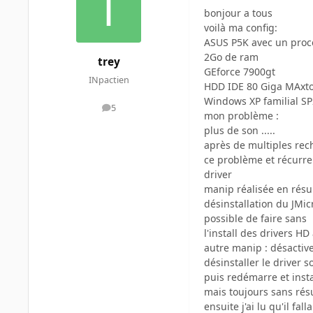
bonjour a tous
voilà ma config:
ASUS P5K avec un proce
2Go de ram
trey
GEforce 7900gt
INpactien
HDD IDE 80 Giga MAxt
Windows XP familial SP
5
messages
mon problème :
plus de son .....
après de multiples rech
ce problème et récurren
driver
manip réalisée en rés
désinstallation du JMic
possible de faire sans
l'install des drivers H
autre manip : désactive
désinstaller le driver 
puis redémarre et inst
mais toujours sans résu
ensuite j'ai lu qu'il fa