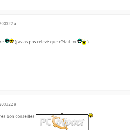
 2003
22 a
ère
(j'avias pas relevé que c'était toi
)
 2003
22 a
très bon conseilles