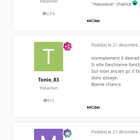
INpactien
"mauvaise" chance
.
2,5 k
messages
Citer
Posté(e)
le 21 décembre
normalement il devrait 
Si elle fonctionne fonct
Sur mon ancien pc il fal
donc essaye.
Tonio_83
Bonne chance
INpactien
512
messages
Citer
Posté(e)
le 21 décembre