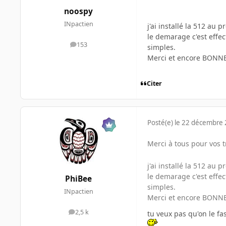
noospy
INpactien
j'ai installé la 512 au 
le demarage c'est effec
153
simples.
messages
Merci et encore BONN
Citer
Posté(e)
le 22 décembre
Merci à tous pour vos 
j'ai installé la 512 au 
le demarage c'est effec
PhiBee
simples.
INpactien
Merci et encore BONN
2,5 k
tu veux pas qu'on le fa
messages