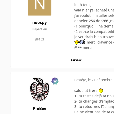
lut à tous,
vala hier j'ai acheté 
j'ai voulut l'installer
danelec 256 ddr266 ,mai
noospy
-1:pourquoi il ne dema
INpactien
-2:est-ce la compatibili
je voudrais bien trouv
153
messages
merci d'avance 
@++ merci
Citer
Posté(e)
le 21 décembre
salut 'tit frère
1- tu testes déjà ta no
2- tu changes d'emplac
3- tu retournes l'échan
PhiBee
Ca ne vient pas de ta c