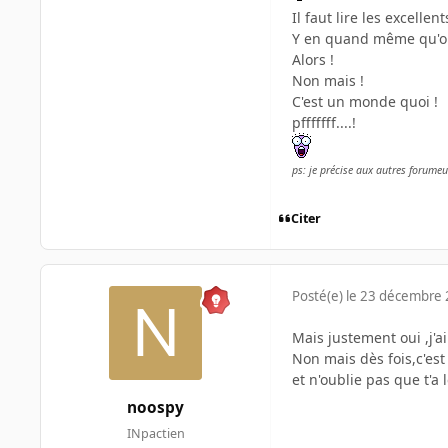
Il faut lire les excellen
Y en quand même qu'on
Alors !
Non mais !
C'est un monde quoi !
pfffffff....!
ps: je précise aux autres forumeu
Citer
Posté(e)
le 23 décembre
Mais justement oui ,j'a
Non mais dès fois,c'est
et n'oublie pas que t'a 
noospy
INpactien