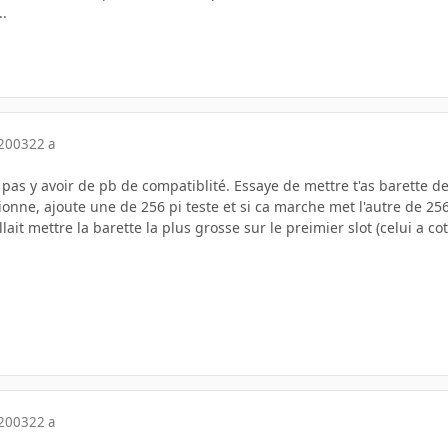
..
 2003
22 a
pas y avoir de pb de compatiblité. Essaye de mettre t'as barette de
ionne, ajoute une de 256 pi teste et si ca marche met l'autre de 256 
lait mettre la barette la plus grosse sur le preimier slot (celui a co
 2003
22 a