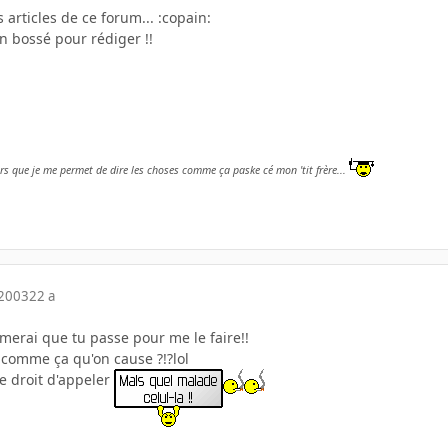
ts articles de ce forum... :copain:
 bossé pour rédiger !!
rs que je me permet de dire les choses comme ça paske cé mon 'tit frère...
 2003
22 a
imerai que tu passe pour me le faire!!
 comme ça qu'on cause ?!?lol
le droit d'appeler