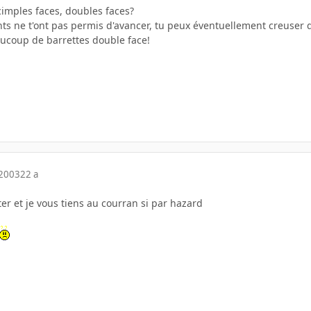
cimples faces, doubles faces?
ents ne t'ont pas permis d'avancer, tu peux éventuellement creuse
aucoup de barrettes double face!
 2003
22 a
ter et je vous tiens au courran si par hazard