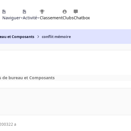
Naviguer
Activité
Classement
Clubs
Chatbox
reau et Composants
conflit mémoire
s de bureau et Composants
 2003
22 a