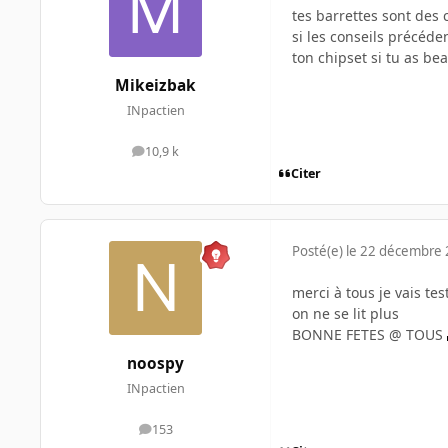
tes barrettes sont des 
si les conseils précéd
ton chipset si tu as be
Mikeizbak
INpactien
10,9 k
messages
Citer
Posté(e)
le 22 décembre
merci à tous je vais tes
on ne se lit plus
BONNE FETES @ TOUS
noospy
INpactien
153
messages