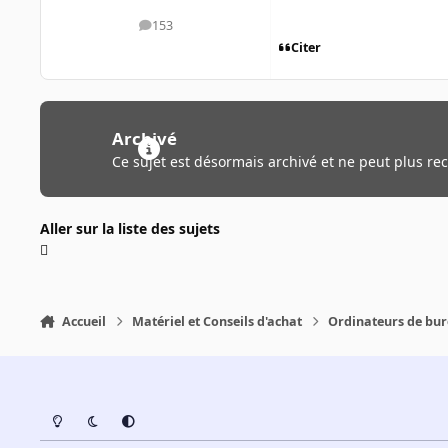
153
messages
Citer
Archivé
Ce sujet est désormais archivé et ne peut plus re
Aller sur la liste des sujets
Accueil
Matériel et Conseils d'achat
Ordinateurs de bu
Light Mode
Dark Mode
System Preference