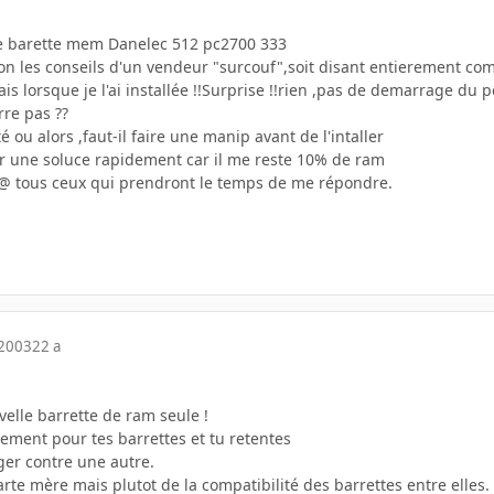
une barette mem Danelec 512 pc2700 333
 selon les conseils d'un vendeur "surcouf",soit disant entierement
s lorsque je l'ai installée !!Surprise !!rien ,pas de demarrage du p
rre pas ??
té ou alors ,faut-il faire une manip avant de l'intaller
er une soluce rapidement car il me reste 10% de ram
@ tous ceux qui prendront le temps de me répondre.
 2003
22 a
uvelle barrette de ram seule !
ement pour tes barrettes et tu retentes
ger contre une autre.
arte mère mais plutot de la compatibilité des barrettes entre elles.