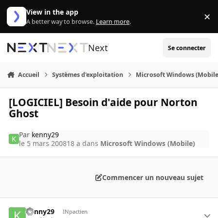
Aller au contenu
View in the app
×
Di
A better way to browse.
Learn more
.
Next
Se connecter
Accueil
Systèmes d'exploitation
Microsoft Windows (Mobile
[LOGICIEL] Besoin d'aide pour Norton
Ghost
Par
kenny29
le 5 mars 2008
18 a
dans
Microsoft Windows (Mobile)
Commencer un nouveau sujet
kenny29
INpactien