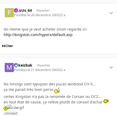
FiLoUs_64
INpactien
Posté(e)
le 20 décembre 2003
22 a
les meme que je veut acheter sinon regarde ici:
http://kingston.com/hyperx/default.asp
Citer
Mikeizbak
INpactien
Posté(e)
le 21 décembre 2003
22 a
les timings sont typiques des puces winbond CH-5...
ça me parait très bien perso
certes Kingston n'a pas la renomée de Corsair ou OCZ...
en tout état de cause, ça relève plutôt de conseil d'achat
:clinoeil: