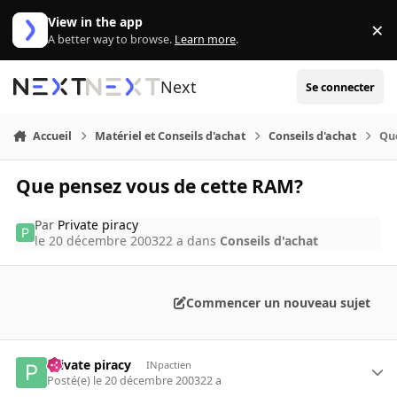
Aller au contenu
View in the app
×
Di
A better way to browse.
Learn more
.
Next
Se connecter
Accueil
Matériel et Conseils d'achat
Conseils d'achat
Qu
Que pensez vous de cette RAM?
Par
Private piracy
le 20 décembre 2003
22 a
dans
Conseils d'achat
Commencer un nouveau sujet
Private piracy
INpactien
Posté(e)
le 20 décembre 2003
22 a