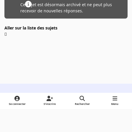
Ce sujet est désormais archivé et ne peut plus
recevoir de nouvelles réponses.
Aller sur la liste des sujets
Light Mode
Dark Mode
System Preference
Se connecter
S’inscrire
Rechercher
Menu
Langue
Cookies
Powered by
Invision Community