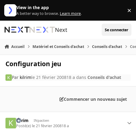
Aller au contenu
View in the app
×
Di
A better way to browse.
Learn more
.
Next
Se connecter
Accueil
Matériel et Conseils d'achat
Conseils d'achat
Con
Configuration jeu
Par
kilrim
le 21 février 2008
18 a
dans
Conseils d'achat
Commencer un nouveau sujet
kilrim
INpactien
Posté(e)
le 21 février 2008
18 a