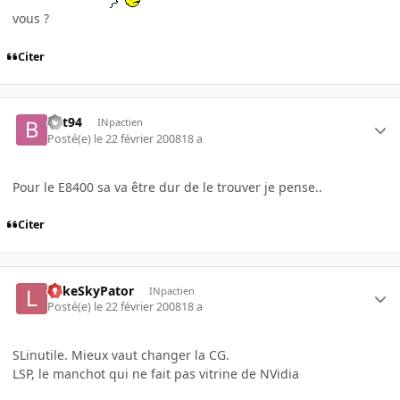
vous ?
Citer
Bat94
INpactien
Posté(e)
le 22 février 2008
18 a
Pour le E8400 sa va être dur de le trouver je pense..
Citer
LukeSkyPator
INpactien
Posté(e)
le 22 février 2008
18 a
SLinutile. Mieux vaut changer la CG.
LSP, le manchot qui ne fait pas vitrine de NVidia