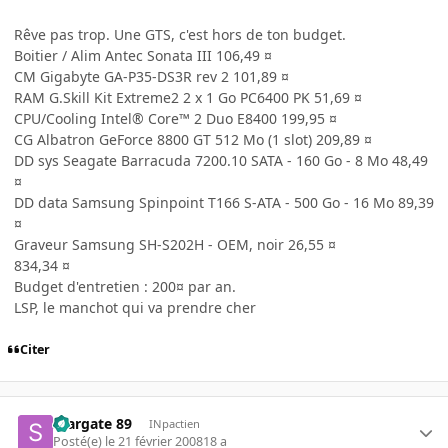
Rêve pas trop. Une GTS, c'est hors de ton budget.
Boitier / Alim Antec Sonata III 106,49 ¤
CM Gigabyte GA-P35-DS3R rev 2 101,89 ¤
RAM G.Skill Kit Extreme2 2 x 1 Go PC6400 PK 51,69 ¤
CPU/Cooling Intel® Core™ 2 Duo E8400 199,95 ¤
CG Albatron GeForce 8800 GT 512 Mo (1 slot) 209,89 ¤
DD sys Seagate Barracuda 7200.10 SATA - 160 Go - 8 Mo 48,49
¤
DD data Samsung Spinpoint T166 S-ATA - 500 Go - 16 Mo 89,39
¤
Graveur Samsung SH-S202H - OEM, noir 26,55 ¤
834,34 ¤
Budget d'entretien : 200¤ par an.
LSP, le manchot qui va prendre cher
Citer
Stargate 89
INpactien
Posté(e)
le 21 février 2008
18 a