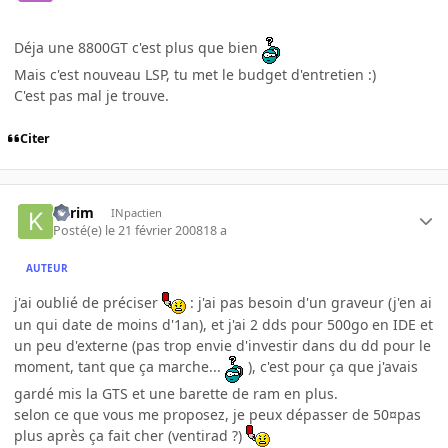
Déja une 8800GT c'est plus que bien
Mais c'est nouveau LSP, tu met le budget d'entretien :)
C'est pas mal je trouve.
Citer
kilrim
INpactien
Posté(e)
le 21 février 2008
18 a
AUTEUR
j'ai oublié de préciser
: j'ai pas besoin d'un graveur (j'en ai
un qui date de moins d'1an), et j'ai 2 dds pour 500go en IDE et
un peu d'externe (pas trop envie d'investir dans du dd pour le
moment, tant que ça marche...
), c'est pour ça que j'avais
gardé mis la GTS et une barette de ram en plus.
selon ce que vous me proposez, je peux dépasser de 50¤pas
plus après ça fait cher (ventirad ?)