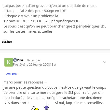
j'ai pas besoin d'un graveur (j'en ai un qui date de moins
d'1an), et j'ai 2 dds pour 500go en IDE
Il risque d'y avoir un problème là...
1 graveur IDE + 2 DD IDE = 3 périphériques IDE
Le souci c'est qu'on ne peut brancher que 2 périphériques IDE
sur les cartes mères actuelles...
Citer
kilrim
INpactien
Posté(e)
le 22 février 2008
18 a
AUTEUR
merci pour les réponses :)
j'ai une petite question du coups... est-ce que ça vaut le coups
de prendre une carte mère qui gère le SLI pour ralonger un
peu la durée de vie de la config en rachetant une deuxième
GTS dans 1an ?
Si oui, laquelle me conseillez-