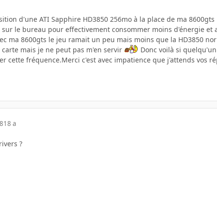
quisition d'une ATI Sapphire HD3850 256mo à la place de ma 8600gts
z sur le bureau pour effectivement consommer moins d'énergie et 
 avec ma 8600gts le jeu ramait un peu mais moins que la HD3850 n
 carte mais je ne peut pas m'en servir
Donc voilà si quelqu'un
er cette fréquence.Merci c'est avec impatience que j'attends vos r
08
18 a
rivers ?