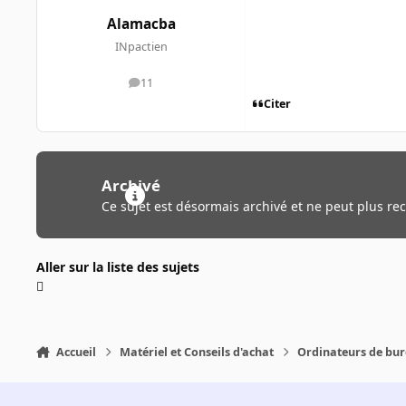
Alamacba
INpactien
11
messages
Citer
Archivé
Ce sujet est désormais archivé et ne peut plus re
Aller sur la liste des sujets
Accueil
Matériel et Conseils d'achat
Ordinateurs de bu