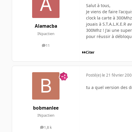
Salut à tous,
Je viens de faire l'ac
clock la carte à 300Mh
jouais à S.T.A.L.K.E.R
Alamacba
300Mhz ! J'ai une super
INpactien
pour réussir à débloqu
11
messages
Citer
Posté(e)
le 21 février 20
tu a quel version des d
bobmanlee
INpactien
1,8 k
messages