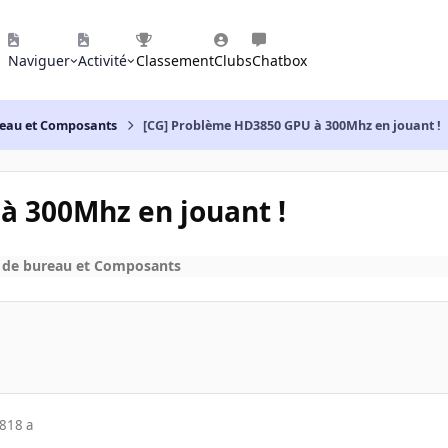
Naviguer
Activité
Classement
Clubs
Chatbox
reau et Composants
[CG] Problème HD3850 GPU à 300Mhz en jouant !
à 300Mhz en jouant !
 de bureau et Composants
08
18 a