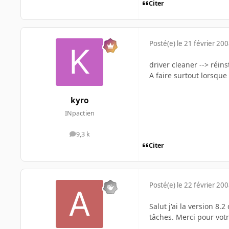
Citer
Posté(e)
le 21 février 20
driver cleaner --> réins
A faire surtout lorsqu
kyro
INpactien
9,3 k
messages
Citer
Posté(e)
le 22 février 20
Salut j'ai la version 8
tâches. Merci pour votr