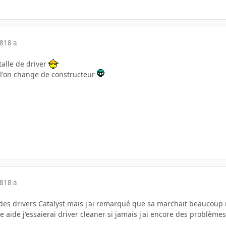
08
18 a
talle de driver
e l'on change de constructeur
08
18 a
.2 des drivers Catalyst mais j'ai remarqué que sa marchait beaucoup 
e aide j'essaierai driver cleaner si jamais j'ai encore des problèmes