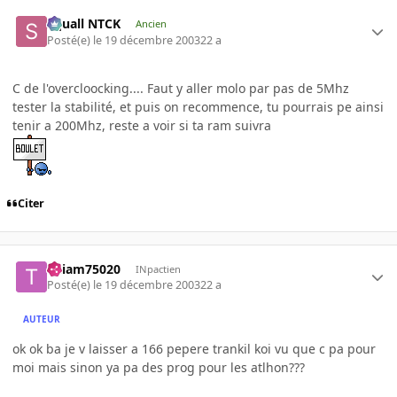
Squall NTCK
Ancien
Posté(e)
le 19 décembre 2003
22 a
C de l'overcloocking.... Faut y aller molo par pas de 5Mhz
tester la stabilité, et puis on recommence, tu pourrais pe ainsi
tenir a 200Mhz, reste a voir si ta ram suivra
Citer
Thiam75020
INpactien
Posté(e)
le 19 décembre 2003
22 a
AUTEUR
ok ok ba je v laisser a 166 pepere trankil koi vu que c pa pour
moi mais sinon ya pa des prog pour les atlhon???