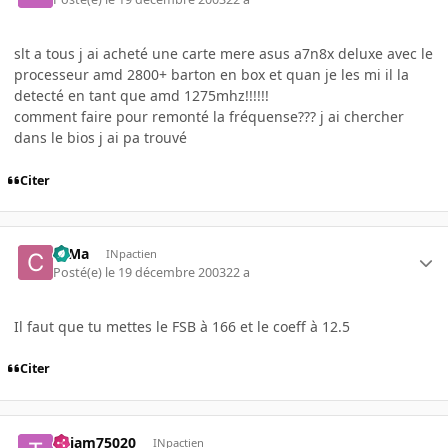
slt a tous j ai acheté une carte mere asus a7n8x deluxe avec le
processeur amd 2800+ barton en box et quan je les mi il la
detecté en tant que amd 1275mhz!!!!!!
comment faire pour remonté la fréquense??? j ai chercher
dans le bios j ai pa trouvé
Citer
c0Ma
INpactien
Posté(e)
le 19 décembre 2003
22 a
Il faut que tu mettes le FSB à 166 et le coeff à 12.5
Citer
Thiam75020
INpactien