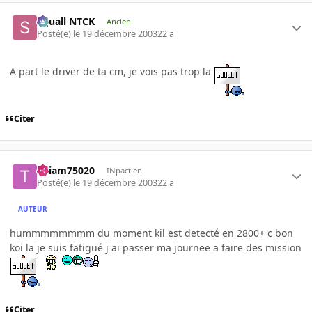
Squall NTCK
Ancien
Posté(e)
le 19 décembre 2003
22 a
A part le driver de ta cm, je vois pas trop la
Citer
Thiam75020
INpactien
Posté(e)
le 19 décembre 2003
22 a
AUTEUR
hummmmmmmm du moment kil est detecté en 2800+ c bon
koi la je suis fatigué j ai passer ma journee a faire des mission
Citer