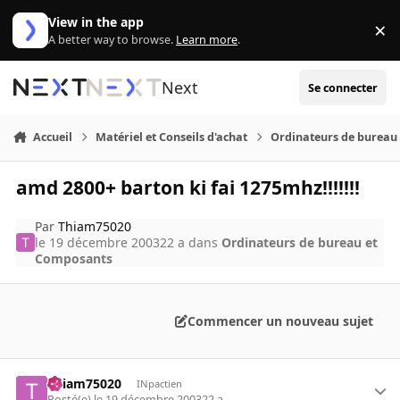
Aller au contenu
View in the app
×
Di
A better way to browse.
Learn more
.
Next
Se connecter
Accueil
Matériel et Conseils d'achat
Ordinateurs de bureau
amd 2800+ barton ki fai 1275mhz!!!!!!!
Par
Thiam75020
le 19 décembre 2003
22 a
dans
Ordinateurs de bureau et
Composants
Commencer un nouveau sujet
Thiam75020
INpactien
Posté(e)
le 19 décembre 2003
22 a