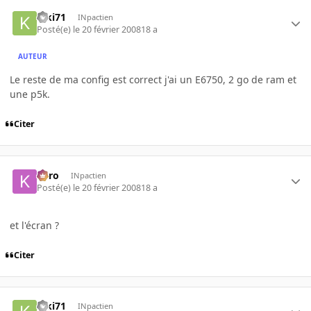
kiki71
INpactien
Posté(e)
le 20 février 2008
18 a
AUTEUR
Le reste de ma config est correct j'ai un E6750, 2 go de ram et
une p5k.
Citer
kyro
INpactien
Posté(e)
le 20 février 2008
18 a
et l'écran ?
Citer
kiki71
INpactien