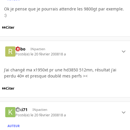
Ok je pense que je pourrais attendre les 9800gt par exemple.
:)
Citer
risbo
INpactien
Posté(e)
le 20 février 2008
18 a
J'ai changé ma x1950xt pr une hd3850 512mn, résultat j'ai
perdu 40¤ et presque doublé mes perfs ><
Citer
kiki71
INpactien
Posté(e)
le 20 février 2008
18 a
AUTEUR