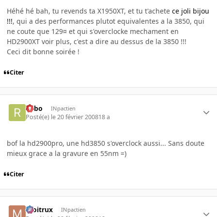
Héhé hé bah, tu revends ta X1950XT, et tu t'achete
ce joli bijou
!!!
, qui a des performances plutot equivalentes a la 3850, qui
ne coute que 129¤ et qui s'overclocke mechament en
HD2900XT voir plus, c'est a dire au dessus de la 3850 !!!
Ceci dit bonne soirée !
Citer
risbo
INpactien
Posté(e)
le 20 février 2008
18 a
bof la hd2900pro, une hd3850 s'overclock aussi... Sans doute
mieux grace a la gravure en 55nm =)
Citer
moitrux
INpactien