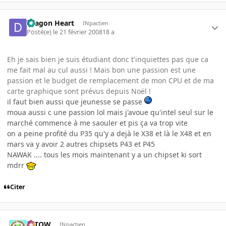
Dragon Heart
INpactien
Posté(e)
le 21 février 2008
18 a
Eh je sais bien je suis étudiant donc t'inquiettes pas que ca
me fait mal au cul aussi ! Mais bon une passion est une
passion et le budget de remplacement de mon CPU et de ma
carte graphique sont prévus depuis Noël !
il faut bien aussi que jeunesse se passe
moua aussi c une passion lol mais j'avoue qu'intel seul sur le
marché commence à me saouler et pis ça va trop vite
on a peine profité du P35 qu'y a dejà le X38 et là le X48 et en
mars va y avoir 2 autres chipsets P43 et P45
NAWAK .... tous les mois maintenant y a un chipset ki sort
mdrr
Citer
toTOW
INpactien