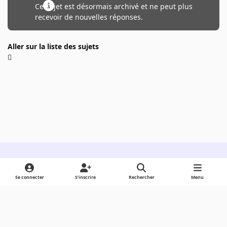
Ce sujet est désormais archivé et ne peut plus
recevoir de nouvelles réponses.
Aller sur la liste des sujets
Light Mode
Dark Mode
System Preference
Se connecter
S’inscrire
Rechercher
Menu
Langue
Cookies
Powered by
Invision Community