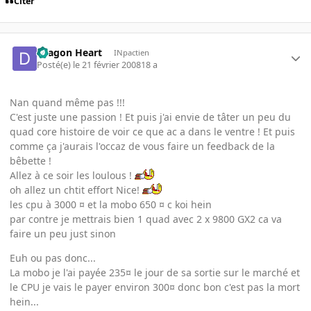
Citer
Dragon Heart
INpactien
Posté(e)
le 21 février 2008
18 a
Nan quand même pas !!!
C'est juste une passion ! Et puis j'ai envie de tâter un peu du
quad core histoire de voir ce que ac a dans le ventre ! Et puis
comme ça j'aurais l'occaz de vous faire un feedback de la
bêbette !
Allez à ce soir les loulous !
oh allez un chtit effort Nice!
les cpu à 3000 ¤ et la mobo 650 ¤ c koi hein
par contre je mettrais bien 1 quad avec 2 x 9800 GX2 ca va
faire un peu just sinon
Euh ou pas donc...
La mobo je l'ai payée 235¤ le jour de sa sortie sur le marché et
le CPU je vais le payer environ 300¤ donc bon c'est pas la mort
hein...