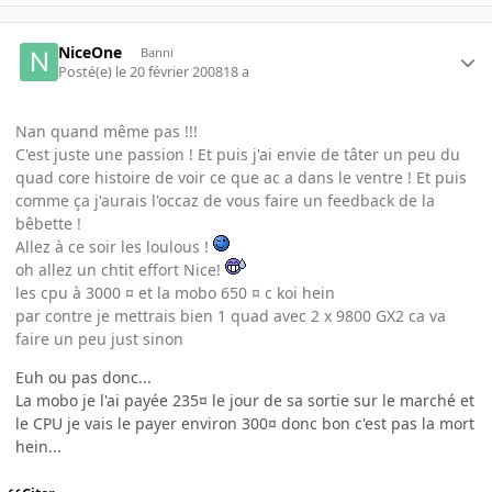
NiceOne
Banni
Posté(e)
le 20 février 2008
18 a
Nan quand même pas !!!
C'est juste une passion ! Et puis j'ai envie de tâter un peu du
quad core histoire de voir ce que ac a dans le ventre ! Et puis
comme ça j'aurais l'occaz de vous faire un feedback de la
bêbette !
Allez à ce soir les loulous !
oh allez un chtit effort Nice!
les cpu à 3000 ¤ et la mobo 650 ¤ c koi hein
par contre je mettrais bien 1 quad avec 2 x 9800 GX2 ca va
faire un peu just sinon
Euh ou pas donc...
La mobo je l'ai payée 235¤ le jour de sa sortie sur le marché et
le CPU je vais le payer environ 300¤ donc bon c'est pas la mort
hein...