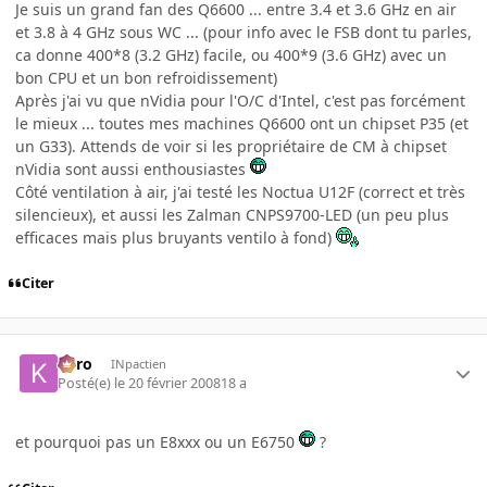
Je suis un grand fan des Q6600 ... entre 3.4 et 3.6 GHz en air
et 3.8 à 4 GHz sous WC ... (pour info avec le FSB dont tu parles,
ca donne 400*8 (3.2 GHz) facile, ou 400*9 (3.6 GHz) avec un
bon CPU et un bon refroidissement)
Après j'ai vu que nVidia pour l'O/C d'Intel, c'est pas forcément
le mieux ... toutes mes machines Q6600 ont un chipset P35 (et
un G33). Attends de voir si les propriétaire de CM à chipset
nVidia sont aussi enthousiastes
Côté ventilation à air, j'ai testé les Noctua U12F (correct et très
silencieux), et aussi les Zalman CNPS9700-LED (un peu plus
efficaces mais plus bruyants ventilo à fond)
Citer
kyro
INpactien
Posté(e)
le 20 février 2008
18 a
et pourquoi pas un E8xxx ou un E6750
?