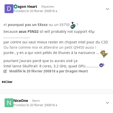
Dragon Heart
INpactien
Posté(e)
le 20 février 2008
18 a
et
pourquoi pas un E8xxx
ou un E6750
?
because
asus P5N32
sli will probably not support 45µ
..........................
par contre oui vaut mieux rester en chipset intel pour du C2D
Ou faire comme moi et attendre un petit Q9450 aussi !
purée , y en a qui sont pétés de thunes à la naissance ...
pourtant j'aurais parié que tu aurais visé ça
Intel lance Skulltrail: 8 cores, 3.2 GHz, quad GPU.............
Modifié
le 20 février 2008
18 a
par Dragon Heart
Citer
NiceOne
Banni
Posté(e)
le 20 février 2008
18 a