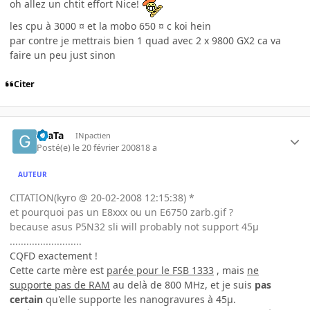
oh allez un chtit effort Nice!
les cpu à 3000 ¤ et la mobo 650 ¤ c koi hein
par contre je mettrais bien 1 quad avec 2 x 9800 GX2 ca va
faire un peu just sinon
Citer
GraTa
INpactien
Posté(e)
le 20 février 2008
18 a
AUTEUR
CITATION(kyro @ 20-02-2008 12:15:38) *
et pourquoi pas un E8xxx ou un E6750 zarb.gif ?
because asus P5N32 sli will probably not support 45µ
..........................
CQFD exactement !
Cette carte mère est
parée pour le FSB 1333
, mais
ne
supporte pas de RAM
au delà de 800 MHz, et je suis
pas
certain
qu'elle supporte les nanogravures à 45µ.