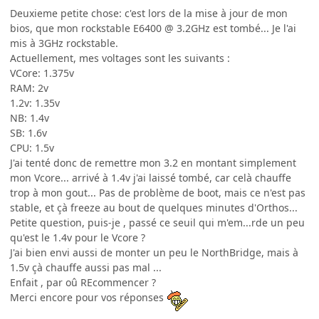
Deuxieme petite chose: c'est lors de la mise à jour de mon
bios, que mon rockstable E6400 @ 3.2GHz est tombé... Je l'ai
mis à 3GHz rockstable.
Actuellement, mes voltages sont les suivants :
VCore: 1.375v
RAM: 2v
1.2v: 1.35v
NB: 1.4v
SB: 1.6v
CPU: 1.5v
J'ai tenté donc de remettre mon 3.2 en montant simplement
mon Vcore... arrivé à 1.4v j'ai laissé tombé, car celà chauffe
trop à mon gout... Pas de problème de boot, mais ce n'est pas
stable, et çà freeze au bout de quelques minutes d'Orthos...
Petite question, puis-je , passé ce seuil qui m'em...rde un peu
qu'est le 1.4v pour le Vcore ?
J'ai bien envi aussi de monter un peu le NorthBridge, mais à
1.5v çà chauffe aussi pas mal ...
Enfait , par oû REcommencer ?
Merci encore pour vos réponses