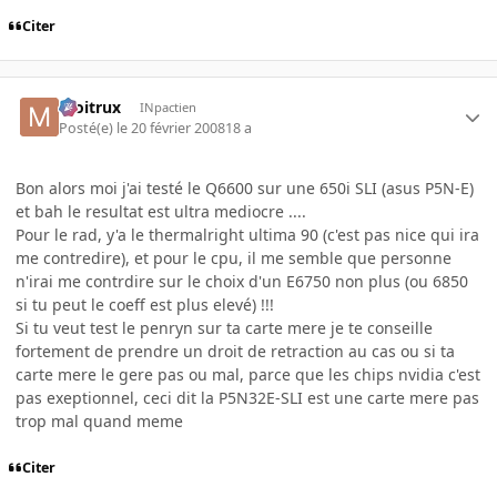
Citer
moitrux
INpactien
Posté(e)
le 20 février 2008
18 a
Bon alors moi j'ai testé le Q6600 sur une 650i SLI (asus P5N-E)
et bah le resultat est ultra mediocre ....
Pour le rad, y'a le thermalright ultima 90 (c'est pas nice qui ira
me contredire), et pour le cpu, il me semble que personne
n'irai me contrdire sur le choix d'un E6750 non plus (ou 6850
si tu peut le coeff est plus elevé) !!!
Si tu veut test le penryn sur ta carte mere je te conseille
fortement de prendre un droit de retraction au cas ou si ta
carte mere le gere pas ou mal, parce que les chips nvidia c'est
pas exeptionnel, ceci dit la P5N32E-SLI est une carte mere pas
trop mal quand meme
Citer