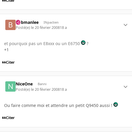
Citer
bobmanlee
INpactien
Posté(e)
le 20 février 2008
18 a
et pourquoi pas un E8xxx ou un E6750
?
+1
Citer
NiceOne
Banni
Posté(e)
le 20 février 2008
18 a
Ou faire comme moi et attendre un petit Q9450 aussi !
Citer