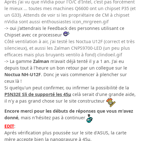
Après j'ai vu que nVidia pour l'O/C d'Intel, c'est pas forcément
le mieux ... toutes mes machines Q6600 ont un chipset P35 (et
un G33). Attends de voir si les propriétaire de CM à chipset
nVidia sont aussi enthousiastes icon_mrgreen.gif
-> oui j'attendrais le Feedback des personnes utilisant ce
Chipset avec ce processeur
Côté ventilation à air, j'ai testé les Noctua U12F (correct et très
silencieux), et aussi les Zalman CNPS9700-LED (un peu plus
efficaces mais plus bruyants ventilo à fond) clindoeil.gif
-> La gamme
Zalman
m'avait déjà tenté il y a 1 an. J'ai eu
depuis tout à l'heure un bon retour par un collegue sur le
Noctua NH-U12F
. Donc je vais commencer à plencher sur
ceux là !
Si quelqu'un peut confirmer, ou infirmer la possibilité de la
P5N32E Sli de supporté les 45µ
celà serait d'une grande aide,
il n'y a pas grand chose sur le site constructeur
Encore merci pour les débuts de réponses que vous m'avez
donné
, mais n'hésitez pas à continuer
EDIT
:
Aprés vérification plus poussée sur le site d'ASUS, la carte
mère accepte bien la nanogravure à 45µ.