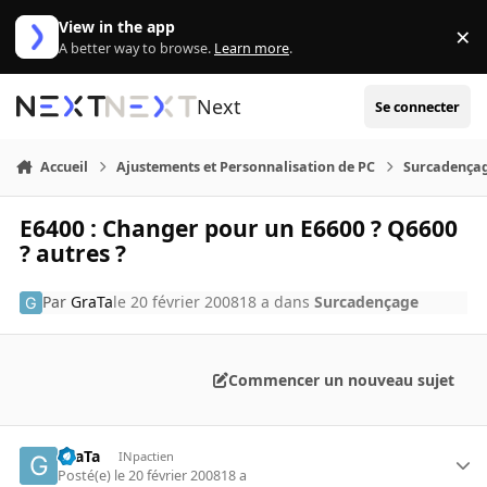
Aller au contenu
View in the app
×
Di
A better way to browse.
Learn more
.
Next
Se connecter
Accueil
Ajustements et Personnalisation de PC
Surcadença
E6400 : Changer pour un E6600 ? Q6600
? autres ?
Par
GraTa
le 20 février 2008
18 a
dans
Surcadençage
Commencer un nouveau sujet
GraTa
INpactien
Posté(e)
le 20 février 2008
18 a