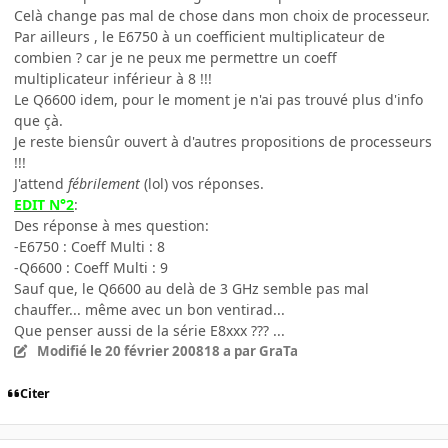
Celà change pas mal de chose dans mon choix de processeur.
Par ailleurs , le E6750 à un coefficient multiplicateur de
combien ? car je ne peux me permettre un coeff
multiplicateur inférieur à 8 !!!
Le Q6600 idem, pour le moment je n'ai pas trouvé plus d'info
que çà.
Je reste biensûr ouvert à d'autres propositions de processeurs
!!!
J'attend
fébrilement
(lol) vos réponses.
EDIT N°2
:
Des réponse à mes question:
-E6750 : Coeff Multi : 8
-Q6600 : Coeff Multi : 9
Sauf que, le Q6600 au delà de 3 GHz semble pas mal
chauffer... même avec un bon ventirad...
Que penser aussi de la série E8xxx ??? ...
Modifié
le 20 février 2008
18 a
par GraTa
Citer