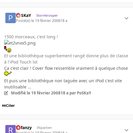
PoSKaY
Stormtrooper
Posté(e)
le 19 février 2008
18 a
1500 morceaux, c'est long !
Et une bibliothèque superbement rangé donne plus de classe
à l'iPod Touch lol
Ça c'est clair ! Cover flow ressemble vraiment à quelque chose
Et puis une bibliothèque non taguée avec un iPod c'est vite
inutilisable ...
Modifié
le 19 février 2008
18 a
par PoSKaY
Citer
Refanzy
INpactien
Posté(e)
le 19 février 2008
18 a