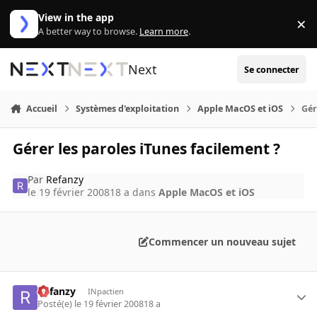
Aller au contenu
View in the app
×
Di
A better way to browse.
Learn more
.
Next
Se connecter
Accueil
Systèmes d'exploitation
Apple MacOS et iOS
Gér
Gérer les paroles iTunes facilement ?
Par
Refanzy
le 19 février 2008
18 a
dans
Apple MacOS et iOS
Commencer un nouveau sujet
Refanzy
INpactien
Posté(e)
le 19 février 2008
18 a