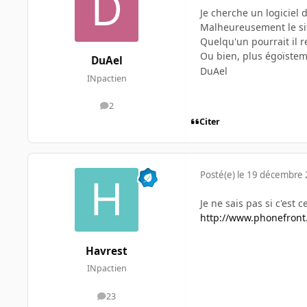
Je cherche un logiciel 
Malheureusement le sit
Quelqu'un pourrait il r
Ou bien, plus égoïstem
DuAel
DuAel
INpactien
2
messages
Citer
Posté(e)
le 19 décembre
Je ne sais pas si c'est c
http://www.phonefront.
Havrest
INpactien
23
messages