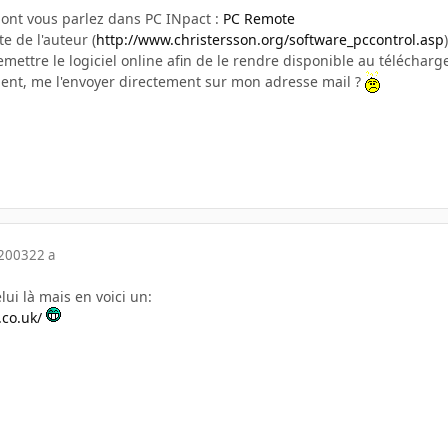
dont vous parlez dans PC INpact :
PC Remote
e de l'auteur (
http://www.christersson.org/software_pccontrol.asp
emettre le logiciel online afin de le rendre disponible au téléchar
ent, me l'envoyer directement sur mon adresse mail ?
 2003
22 a
elui là mais en voici un:
co.uk/