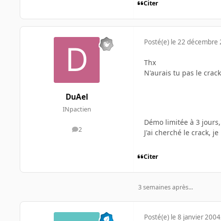
Citer
Posté(e)
le 22 décembre
Thx
N'aurais tu pas le crac
DuAel
INpactien
Démo limitée à 3 jours, 
2
messages
J'ai cherché le crack, je
Citer
3 semaines après...
Posté(e)
le 8 janvier 2004