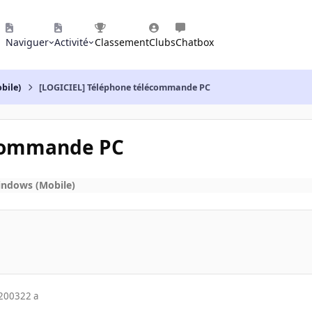
Naviguer
Activité
Classement
Clubs
Chatbox
bile)
[LOGICIEL] Téléphone télécommande PC
écommande PC
indows (Mobile)
 2003
22 a