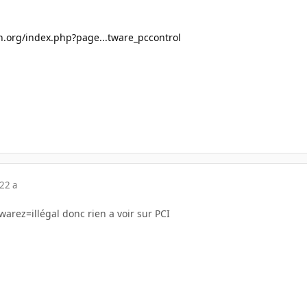
n.org/index.php?page...tware_pccontrol
22 a
=warez=illégal donc rien a voir sur PCI