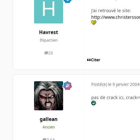
J'ai retrouvé le site:
http://www.christersso
Havrest
INpactien
23
messages
Citer
Posté(e)
le 9 janvier 2004
pas de crack ici, crack
gallean
Ancien
7,4 k