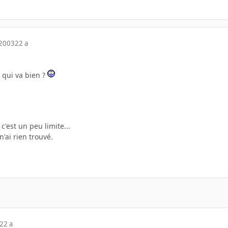
 2003
22 a
k qui va bien ?
c'est un peu limite...
 n'ai rien trouvé.
22 a