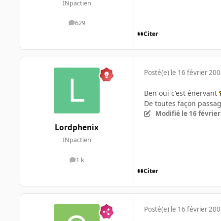
INpactien
629
messages
Citer
Posté(e)
le 16 février 20
Ben oui c'est énervant
De toutes façon passag
Modifié
le 16 févrie
Lordphenix
INpactien
1 k
messages
Citer
Posté(e)
le 16 février 20