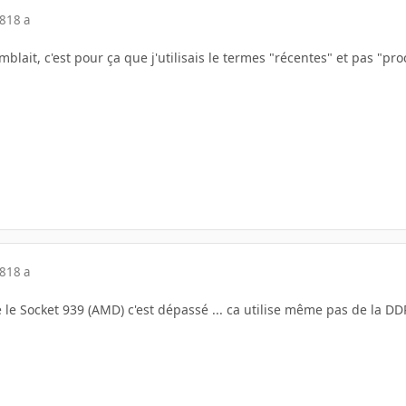
08
18 a
mblait, c'est pour ça que j'utilisais le termes "récentes" et pas "p
08
18 a
e le Socket 939 (AMD) c'est dépassé ... ca utilise même pas de la DDR