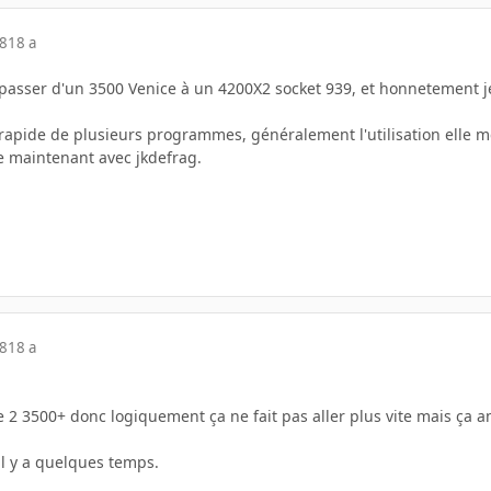
08
18 a
 passer d'un 3500 Venice à un 4200X2 socket 939, et honnetement je
s rapide de plusieurs programmes, généralement l'utilisation elle
 maintenant avec jkdefrag.
08
18 a
 2 3500+ donc logiquement ça ne fait pas aller plus vite mais ça a
 il y a quelques temps.