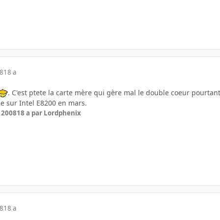
08
18 a
. C'est ptete la carte mère qui gère mal le double coeur pourtant
e sur Intel E8200 en mars.
r 2008
18 a
par Lordphenix
08
18 a