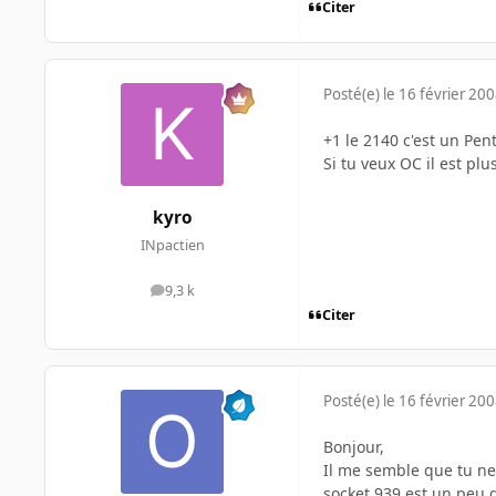
Citer
Posté(e)
le 16 février 20
+1 le 2140 c'est un Pe
Si tu veux OC il est pl
kyro
INpactien
9,3 k
messages
Citer
Posté(e)
le 16 février 20
Bonjour,
Il me semble que tu ne 
socket 939 est un peu 