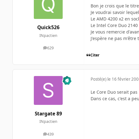
Bon je crois que le titre
Je voudrai savoir lequel
Le AMD 4200 x2 en soc
Le Intel Core Duo 2140
Quick526
Je vous remercie d'ava
INpactien
J'espère ne pas m'être
629
messages
Citer
Posté(e)
le 16 février 20
Le Core Duo serait pas
Dans ce cas, c'est a pe
Stargate 89
INpactien
439
messages