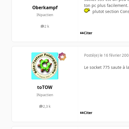
ton pc plus facilement.
Oberkampf
plutot section Cons
INpactien
2 k
messages
Citer
Posté(e)
le 16 février 20
Le socket 775 saute à la
toTOW
INpactien
2,3 k
messages
Citer