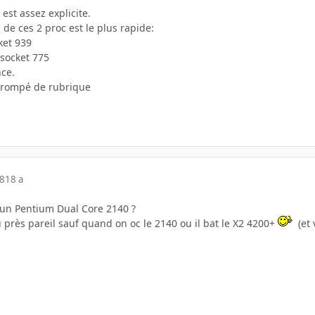
 est assez explicite.
 de ces 2 proc est le plus rapide:
ket 939
 socket 775
nce.
 trompé de rubrique
08
18 a
 un Pentium Dual Core 2140 ?
u près pareil sauf quand on oc le 2140 ou il bat le X2 4200+
(et 