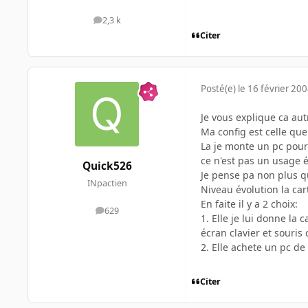
2,3 k
messages
Citer
Posté(e)
le 16 février 20
Je vous explique ca au
Ma config est celle qu
La je monte un pc pour 
ce n'est pas un usage 
Quick526
Je pense pa non plus qu
INpactien
Niveau évolution la car
En faite il y a 2 choix:
629
messages
1. Elle je lui donne la
écran clavier et souris
2. Elle achete un pc d
Citer