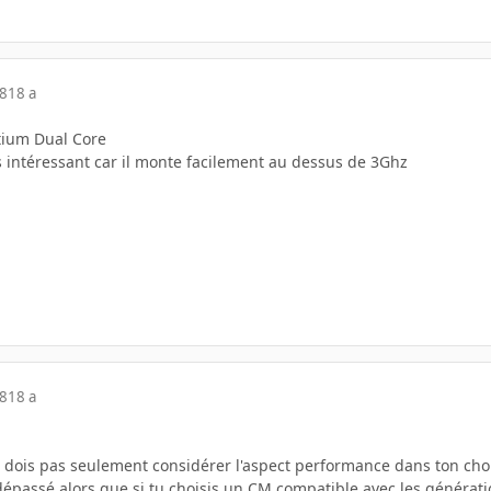
08
18 a
ntium Dual Core
us intéressant car il monte facilement au dessus de 3Ghz
08
18 a
dois pas seulement considérer l'aspect performance dans ton choix,
dépassé alors que si tu choisis un CM compatible avec les générat