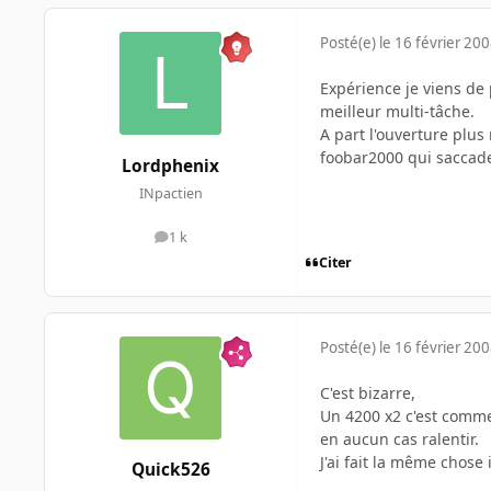
Posté(e)
le 16 février 20
Expérience je viens de
meilleur multi-tâche.
A part l'ouverture plu
foobar2000 qui saccade
Lordphenix
INpactien
1 k
messages
Citer
Posté(e)
le 16 février 20
C'est bizarre,
Un 4200 x2 c'est comme
en aucun cas ralentir.
J'ai fait la même chose
Quick526