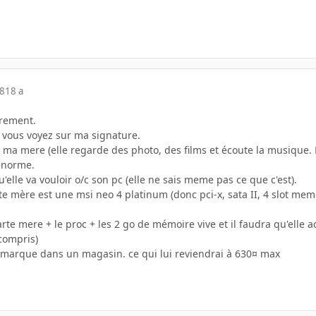
08
18 a
trement.
e vous voyez sur ma signature.
ma mere (elle regarde des photo, des films et écoute la musique. El
énorme.
'elle va vouloir o/c son pc (elle ne sais meme pas ce que c'est).
te mère est une msi neo 4 platinum (donc pci-x, sata II, 4 slot me
 carte mere + le proc + les 2 go de mémoire vive et il faudra qu'elle
 compris)
e marque dans un magasin. ce qui lui reviendrai à 630¤ max