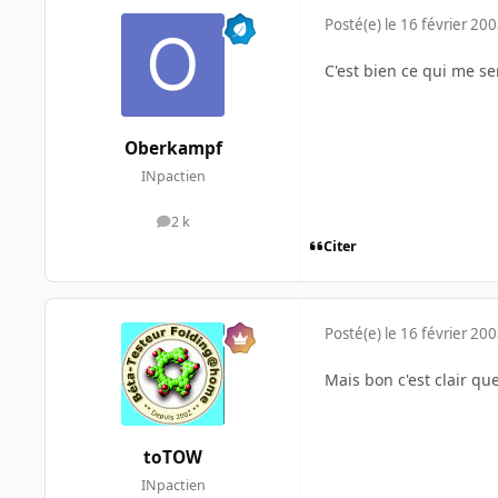
Posté(e)
le 16 février 20
C'est bien ce qui me se
Oberkampf
INpactien
2 k
messages
Citer
Posté(e)
le 16 février 20
Mais bon c'est clair qu
toTOW
INpactien