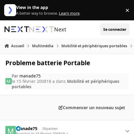
Aller au contenu
View in the app
×
Di
A better way to browse.
Learn more
.
Next
Se connecter
Accueil
Multimédia
Mobilité et périphériques portables
Probleme batterie Portable
Par
manade75
le 15 février 2008
18 a
dans
Mobilité et périphériques
portables
Commencer un nouveau sujet
manade75
INpactien
Posté(e)
le 15 février 2008
18 a