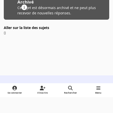
Archivé
Ce sujet est désormais archivé et ne peut plus
recevoir de nouvelles réponses.
Aller sur la liste des sujets
Light Mode
Dark Mode
System Preference
Se connecter
S’inscrire
Rechercher
Menu
Langue
Cookies
Powered by
Invision Community