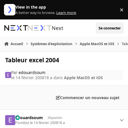
Aller au contenu
View in the app
×
Di
A better way to browse.
Learn more
.
Next
Se connecter
Accueil
Systèmes d'exploitation
Apple MacOS et iOS
Tab
Tableur excel 2004
Par
edouardsoum
le 14 février 2008
18 a
dans
Apple MacOS et iOS
Commencer un nouveau sujet
edouardsoum
INpactien
Posté(e)
le 14 février 2008
18 a