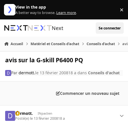
Aller au contenu
View in the app
×
Di
A better way to browse.
Learn more
.
Next
Se connecter
Accueil
Matériel et Conseils d'achat
Conseils d'achat
avi
avis sur la G-skill P6400 PQ
Par
dermott.
le 13 février 2008
18 a
dans
Conseils d'achat
Commencer un nouveau sujet
dermott.
INpactien
Posté(e)
le 13 février 2008
18 a