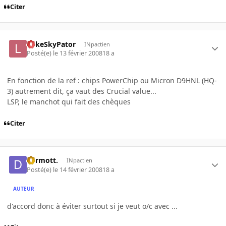
Citer
LukeSkyPator
INpactien
Posté(e)
le 13 février 2008
18 a
En fonction de la ref : chips PowerChip ou Micron D9HNL (HQ-
3) autrement dit, ça vaut des Crucial value...
LSP, le manchot qui fait des chèques
Citer
dermott.
INpactien
Posté(e)
le 14 février 2008
18 a
AUTEUR
d'accord donc à éviter surtout si je veut o/c avec ...