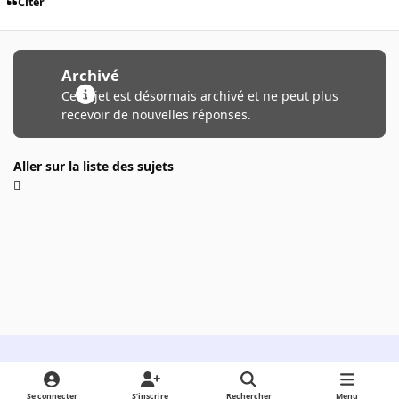
Citer
Archivé
Ce sujet est désormais archivé et ne peut plus
recevoir de nouvelles réponses.
Aller sur la liste des sujets
Light Mode
Dark Mode
System Preference
Se connecter
S’inscrire
Rechercher
Menu