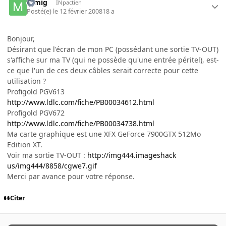
mmig
INpactien
Posté(e)
le 12 février 2008
18 a
Bonjour,
Désirant que l'écran de mon PC (possédant une sortie TV-OUT)
s'affiche sur ma TV (qui ne possède qu'une entrée péritel), est-
ce que l'un de ces deux câbles serait correcte pour cette
utilisation ?
Profigold PGV613
http://www.ldlc.com/fiche/PB00034612.html
Profigold PGV672
http://www.ldlc.com/fiche/PB00034738.html
Ma carte graphique est une XFX GeForce 7900GTX 512Mo
Edition XT.
Voir ma sortie TV-OUT :
http://img444.imageshack
us/img444/8858/cgwe7.gif
Merci par avance pour votre réponse.
Citer