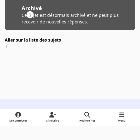
Archivé
Ce sujet est désormais archivé et ne peut plus
recevoir de nouvelles réponses.
Aller sur la liste des sujets
Light Mode
Dark Mode
System Preference
Se connecter
S’inscrire
Rechercher
Menu
Langue
Cookies
Powered by
Invision Community