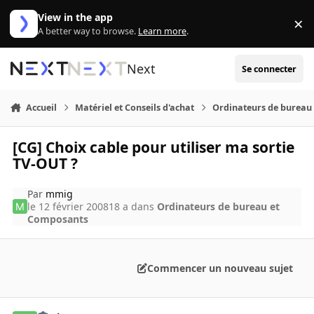
Aller au contenu
View in the app
×
Di
A better way to browse.
Learn more
.
Next
Se connecter
Accueil
Matériel et Conseils d'achat
Ordinateurs de bureau
[CG] Choix cable pour utiliser ma sortie
TV-OUT ?
Par
mmig
le 12 février 2008
18 a
dans
Ordinateurs de bureau et
Composants
Commencer un nouveau sujet