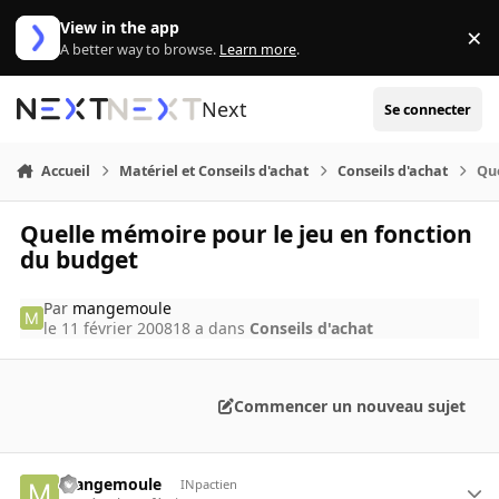
Aller au contenu
View in the app
×
Di
A better way to browse.
Learn more
.
Next
Se connecter
Accueil
Matériel et Conseils d'achat
Conseils d'achat
Que
Quelle mémoire pour le jeu en fonction
du budget
Par
mangemoule
le 11 février 2008
18 a
dans
Conseils d'achat
Commencer un nouveau sujet
mangemoule
INpactien