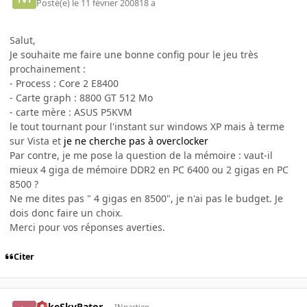
Posté(e)
le 11 février 2008
18 a
Salut,
Je souhaite me faire une bonne config pour le jeu très
prochainement :
- Process : Core 2 E8400
- Carte graph : 8800 GT 512 Mo
- carte mère : ASUS P5KVM
le tout tournant pour l'instant sur windows XP mais à terme
sur Vista et
je ne cherche pas à overclocker
Par contre, je me pose la question de la mémoire : vaut-il
mieux 4 giga de mémoire DDR2 en PC 6400 ou 2 gigas en PC
8500 ?
Ne me dites pas " 4 gigas en 8500", je n'ai pas le budget. Je
dois donc faire un choix.
Merci pour vos réponses averties.
Citer
LukeSkyPator
INpactien