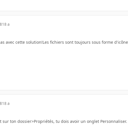
08
18 a
s avec cette solution!Les fichiers sont toujours sous forme d'icône
08
18 a
t sur ton dossier>Propriétés, tu dois avoir un onglet Personnaliser. 