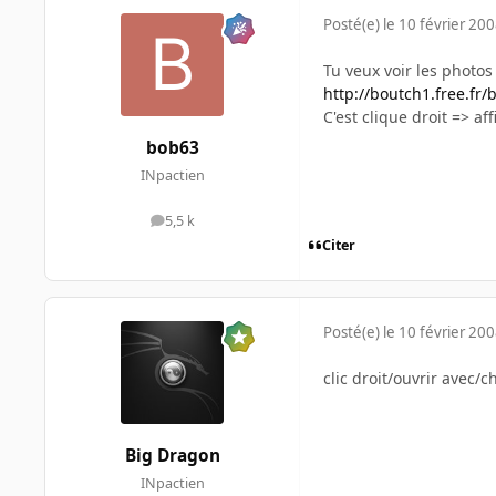
Posté(e)
le 10 février 20
Tu veux voir les photo
http://boutch1.free.fr/
C'est clique droit => a
bob63
INpactien
5,5 k
messages
Citer
Posté(e)
le 10 février 20
clic droit/ouvrir avec
Big Dragon
INpactien