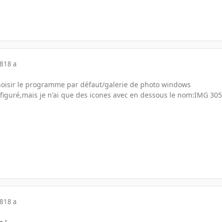
08
18 a
/choisir le programme par défaut/galerie de photo windows
nfiguré,mais je n'ai que des icones avec en dessous le nom:IMG 305
08
18 a