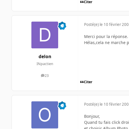
Citer
Posté(e)
le 10 février 20
Merci pour la réponse.
Hélas,cela ne marche pa
delon
INpactien
23
messages
Citer
Posté(e)
le 10 février 20
Bonjour,
Quand tu fais click droi
et choisir Album Photo.