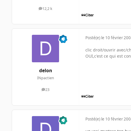
12,2 k
messages
Citer
Posté(e)
le 10 février 20
clic droit/ouvrir avec
OUI,c'est ce qui est co
delon
INpactien
23
messages
Citer
Posté(e)
le 10 février 20