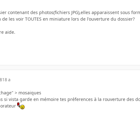
ier contenant des photos(fichiers JPG),elles apparaissent sous for
de les voir TOUTES en miniature lors de l'ouverture du dossier?
e aide.
08
18 a
fichage" > mosaiques
as si vista garde en mémoire tes préferences à la rouverture des do
plorateur