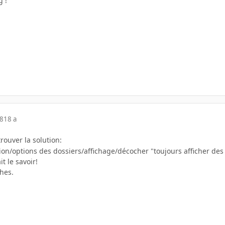
g !
08
18 a
rouver la solution:
on/options des dossiers/affichage/décocher "toujours afficher des
it le savoir!
hes.