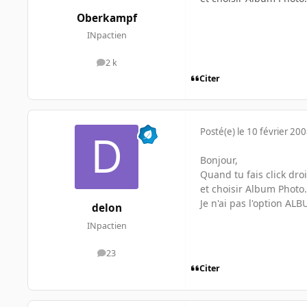
Oberkampf
INpactien
2 k
messages
Citer
Posté(e)
le 10 février 20
Bonjour,
Quand tu fais click droi
et choisir Album Photo.
Je n'ai pas l'option A
delon
INpactien
23
messages
Citer