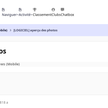
Naviguer
Activité
Classement
Clubs
Chatbox
bile)
[LOGICIEL] aperçu des photos
os
ws (Mobile)
08
18 a