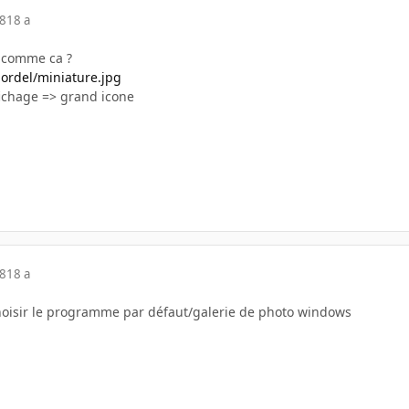
08
18 a
s comme ca ?
bordel/miniature.jpg
ffichage => grand icone
08
18 a
/choisir le programme par défaut/galerie de photo windows