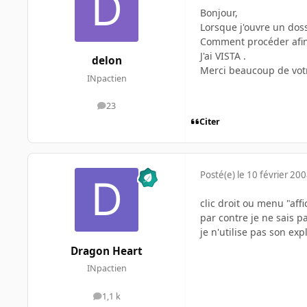
Bonjour,
Lorsque j'ouvre un doss
Comment procéder afin 
J'ai VISTA .
delon
Merci beaucoup de votr
INpactien
23
messages
Citer
Posté(e)
le 10 février 20
clic droit ou menu "af
par contre je ne sais p
je n'utilise pas son ex
Dragon Heart
INpactien
1,1 k
messages