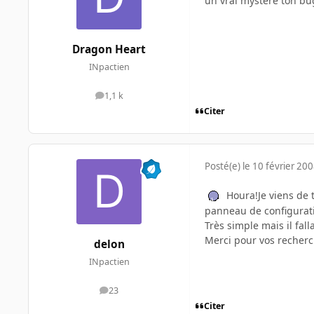
un vrai mystere ton bu
Dragon Heart
INpactien
1,1 k
messages
Citer
Posté(e)
le 10 février 20
Houra!Je viens de t
panneau de configurati
Très simple mais il falla
Merci pour vos recherc
delon
INpactien
23
messages
Citer