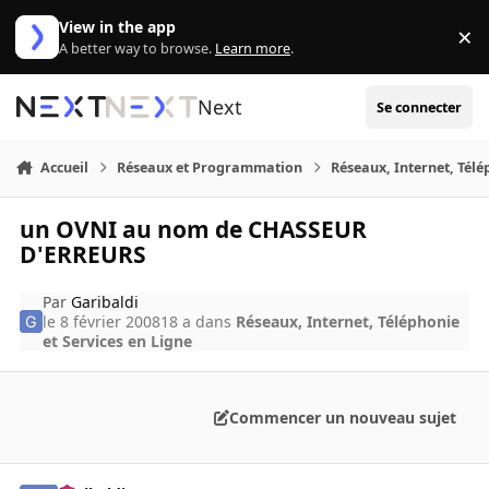
Aller au contenu
View in the app
×
Di
A better way to browse.
Learn more
.
Next
Se connecter
Accueil
Réseaux et Programmation
Réseaux, Internet, Télé
un OVNI au nom de CHASSEUR
D'ERREURS
Par
Garibaldi
le 8 février 2008
18 a
dans
Réseaux, Internet, Téléphonie
et Services en Ligne
Commencer un nouveau sujet