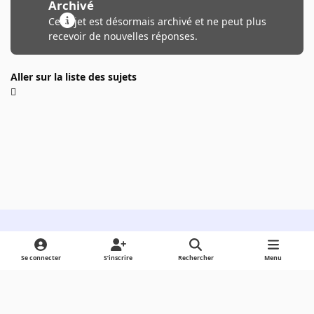
Archivé
Ce sujet est désormais archivé et ne peut plus
recevoir de nouvelles réponses.
Aller sur la liste des sujets
Light Mode
Dark Mode
System Preference
Se connecter
S’inscrire
Rechercher
Menu
Langue
Cookies
Powered by
Invision Community