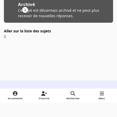
Archivé
Ce sujet est désormais archivé et ne peut plus
recevoir de nouvelles réponses.
Aller sur la liste des sujets
Light Mode
Dark Mode
System Preference
Se connecter
S’inscrire
Rechercher
Menu
Langue
Cookies
Powered by
Invision Community