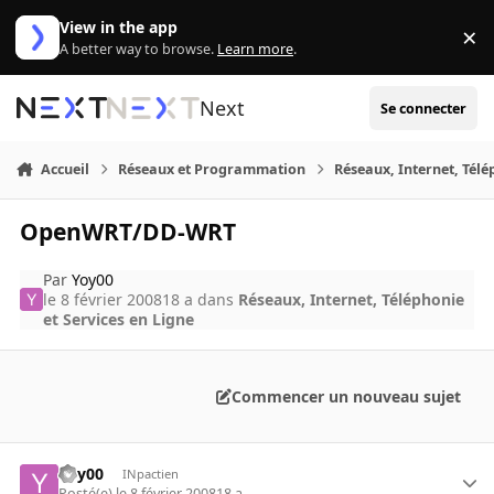
Aller au contenu
View in the app
×
Di
A better way to browse.
Learn more
.
Next
Se connecter
Accueil
Réseaux et Programmation
Réseaux, Internet, Télé
OpenWRT/DD-WRT
Par
Yoy00
le 8 février 2008
18 a
dans
Réseaux, Internet, Téléphonie
et Services en Ligne
Commencer un nouveau sujet
Yoy00
INpactien
Posté(e)
le 8 février 2008
18 a