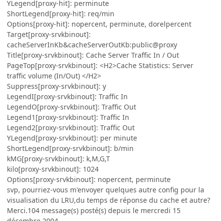
YLegend[proxy-hit]: perminute
ShortLegend[proxy-hit]: req/min
Options[proxy-hit]: nopercent, perminute, dorelpercent
Target[proxy-srvkbinout]:
cacheServerInKb&cacheServerOutKb:public@proxy
Title[proxy-srvkbinout]: Cache Server Traffic In / Out
PageTop[proxy-srvkbinout]: <H2>Cache Statistics: Server
traffic volume (In/Out) </H2>
Suppress[proxy-srvkbinout]: y
LegendI[proxy-srvkbinout]: Traffic In
LegendO[proxy-srvkbinout]: Traffic Out
Legend1[proxy-srvkbinout]: Traffic In
Legend2[proxy-srvkbinout]: Traffic Out
YLegend[proxy-srvkbinout]: per minute
ShortLegend[proxy-srvkbinout]: b/min
kMG[proxy-srvkbinout]: k,M,G,T
kilo[proxy-srvkbinout]: 1024
Options[proxy-srvkbinout]: nopercent, perminute
svp, pourriez-vous m'envoyer quelques autre config pour la
visualisation du LRU,du temps de réponse du cache et autre?
Merci.104 message(s) posté(s) depuis le mercredi 15
décembre 2004