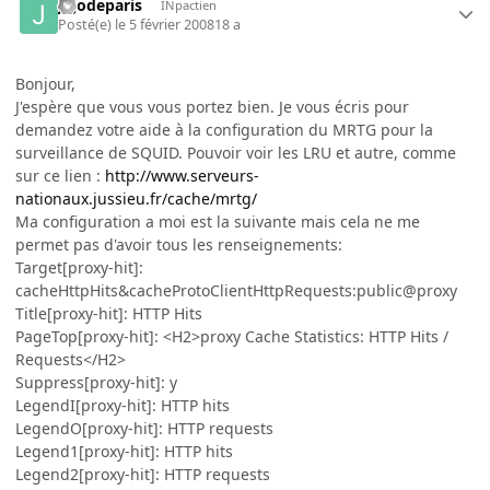
jojodeparis
INpactien
Posté(e)
le 5 février 2008
18 a
Bonjour,
J'espère que vous vous portez bien. Je vous écris pour
demandez votre aide à la configuration du MRTG pour la
surveillance de SQUID. Pouvoir voir les LRU et autre, comme
sur ce lien :
http://www.serveurs-
nationaux.jussieu.fr/cache/mrtg/
Ma configuration a moi est la suivante mais cela ne me
permet pas d'avoir tous les renseignements:
Target[proxy-hit]:
cacheHttpHits&cacheProtoClientHttpRequests:public@proxy
Title[proxy-hit]: HTTP Hits
PageTop[proxy-hit]: <H2>proxy Cache Statistics: HTTP Hits /
Requests</H2>
Suppress[proxy-hit]: y
LegendI[proxy-hit]: HTTP hits
LegendO[proxy-hit]: HTTP requests
Legend1[proxy-hit]: HTTP hits
Legend2[proxy-hit]: HTTP requests