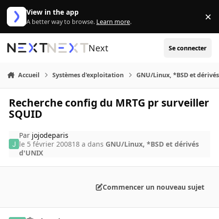
Aller au contenu
View in the app
×
Di
A better way to browse.
Learn more
.
Next
Se connecter
Accueil
Systèmes d'exploitation
GNU/Linux, *BSD et dérivé
Recherche config du MRTG pr surveiller
SQUID
Par
jojodeparis
le 5 février 2008
18 a
dans
GNU/Linux, *BSD et dérivés
d'UNIX
Commencer un nouveau sujet