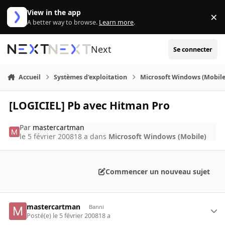
Aller au contenu
View in the app
×
Di
A better way to browse.
Learn more
.
Next
Se connecter
Accueil
Systèmes d'exploitation
Microsoft Windows (Mobile
[LOGICIEL] Pb avec Hitman Pro
Par
mastercartman
le 5 février 2008
18 a
dans
Microsoft Windows (Mobile)
Commencer un nouveau sujet
mastercartman
Banni
Posté(e)
le 5 février 2008
18 a