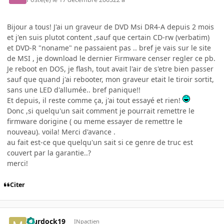
Bijour a tous! J'ai un graveur de DVD Msi DR4-A depuis 2 mois
et j'en suis plutot content ,sauf que certain CD-rw (verbatim)
et DVD-R "noname" ne passaient pas .. bref je vais sur le site
de MSI , je download le dernier Firmware censer regler ce pb.
Je reboot en DOS, je flash, tout avait l'air de s'etre bien passer
sauf que quand j'ai rebooter, mon graveur etait le tiroir sortit,
sans une LED d'allumée.. bref panique!!
Et depuis, il reste comme ça, j'ai tout essayé et rien!
Donc ,si quelqu'un sait comment je pourrait remettre le
firmware dorigine ( ou meme essayer de remettre le
nouveau). voila! Merci d'avance .
au fait est-ce que quelqu'un sait si ce genre de truc est
couvert par la garantie..?
merci!
Citer
Murdock19
INpactien