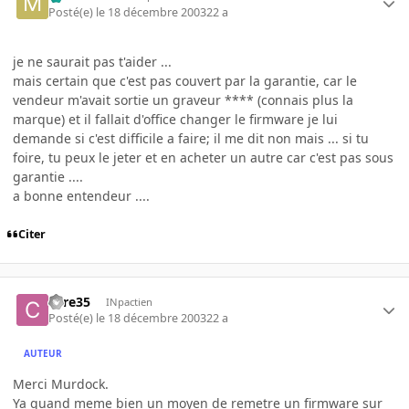
Posté(e)
le 18 décembre 2003
22 a
je ne saurait pas t'aider ...
mais certain que c'est pas couvert par la garantie, car le
vendeur m'avait sortie un graveur **** (connais plus la
marque) et il fallait d'office changer le firmware je lui
demande si c'est difficile a faire; il me dit non mais ... si tu
foire, tu peux le jeter et en acheter un autre car c'est pas sous
garantie ....
a bonne entendeur ....
Citer
core35
INpactien
Posté(e)
le 18 décembre 2003
22 a
AUTEUR
Merci Murdock.
Ya quand meme bien un moyen de remetre un firmware sur