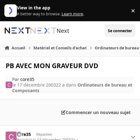
Aller au contenu
View in the app
×
Di
A better way to browse.
Learn more
.
Next
Se connecter
Accueil
Matériel et Conseils d'achat
Ordinateurs de bureau
PB AVEC MON GRAVEUR DVD
Par
core35
le 17 décembre 2003
22 a
dans
Ordinateurs de bureau et
Composants
Commencer un nouveau sujet
core35
INpactien
Posté(e)
le 17 décembre 2003
22 a