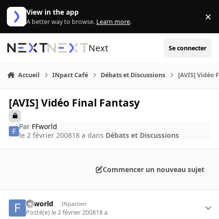
Aller au contenu
View in the app
×
Di
A better way to browse.
Learn more
.
Next
Se connecter
Accueil
INpact Café
Débats et Discussions
[AVIS] Vidéo 
[AVIS] Vidéo Final Fantasy
Par
FFworld
le 2 février 2008
18 a
dans
Débats et Discussions
Commencer un nouveau sujet
FFworld
INpactien
Posté(e)
le 2 février 2008
18 a