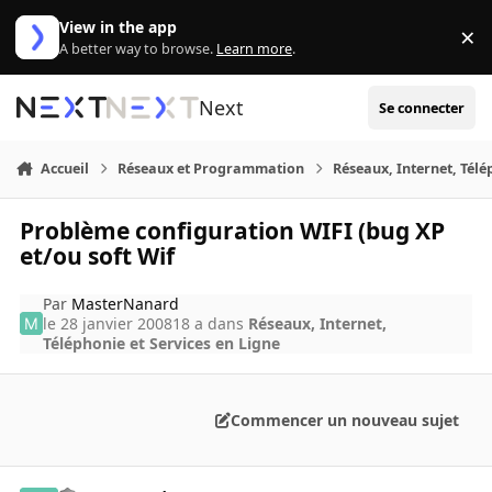
Aller au contenu
View in the app
×
Di
A better way to browse.
Learn more
.
Next
Se connecter
Accueil
Réseaux et Programmation
Réseaux, Internet, Télé
Problème configuration WIFI (bug XP
et/ou soft Wif
Par
MasterNanard
le 28 janvier 2008
18 a
dans
Réseaux, Internet,
Téléphonie et Services en Ligne
Commencer un nouveau sujet