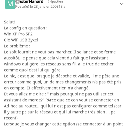
MasterNanard
INpactien
Posté(e)
le 28 janvier 2008
18 a
Salut!
La config en question :
Win XP Pro SP2
Clé Wifi USB Zyxel
Le problème :
Le soft fournit ne veut pas marcher. Il se lance et se ferme
aussitôt. Je pense que cela vient du fait que l'assistant
windows qui gère les réseaux sans fil, a le truc de cocher
comme quoi c'est lui qui gère.
Le hic, c'est que lorsque je décoche et valide, il me pète une
erreur comme quoi, un de mes changements n'a pas été pris
en compte. Et effectivement rien n'a changé.
Et vous allez me dire : " mais pourquoi ne pas utiliser cet
assistant de merde?" PArce que ce con veut se connecter en
Ad-hoc au router... qui lui n'est pas configurer comme tel (car
il y autre pc sur le réseau et qui lui marche très bien ... pc
récent).
Lorsque je veux changer cette option (se connecter à un point