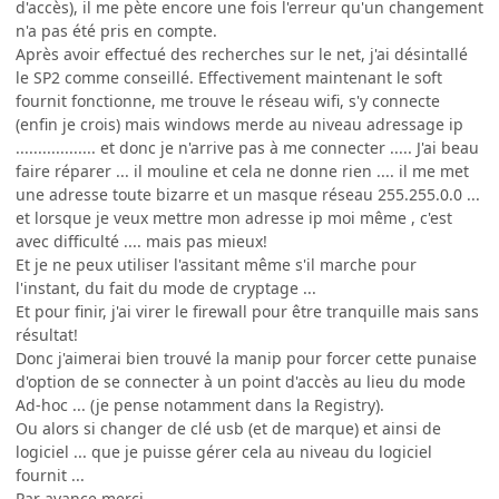
d'accès), il me pète encore une fois l'erreur qu'un changement
n'a pas été pris en compte.
Après avoir effectué des recherches sur le net, j'ai désintallé
le SP2 comme conseillé. Effectivement maintenant le soft
fournit fonctionne, me trouve le réseau wifi, s'y connecte
(enfin je crois) mais windows merde au niveau adressage ip
.................. et donc je n'arrive pas à me connecter ..... J'ai beau
faire réparer ... il mouline et cela ne donne rien .... il me met
une adresse toute bizarre et un masque réseau 255.255.0.0 ...
et lorsque je veux mettre mon adresse ip moi même , c'est
avec difficulté .... mais pas mieux!
Et je ne peux utiliser l'assitant même s'il marche pour
l'instant, du fait du mode de cryptage ...
Et pour finir, j'ai virer le firewall pour être tranquille mais sans
résultat!
Donc j'aimerai bien trouvé la manip pour forcer cette punaise
d'option de se connecter à un point d'accès au lieu du mode
Ad-hoc ... (je pense notamment dans la Registry).
Ou alors si changer de clé usb (et de marque) et ainsi de
logiciel ... que je puisse gérer cela au niveau du logiciel
fournit ...
Par avance merci.