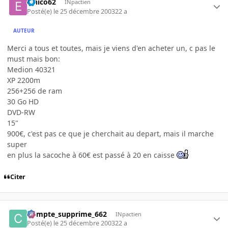
elnico62
INpactien
Posté(e)
le 25 décembre 2003
22 a
AUTEUR
Merci a tous et toutes, mais je viens d'en acheter un, c pas le
must mais bon:
Medion 40321
XP 2200m
256+256 de ram
30 Go HD
DVD-RW
15"
900€, c'est pas ce que je cherchait au depart, mais il marche
super
en plus la sacoche à 60€ est passé à 20 en caisse
Citer
Compte_supprime_662
INpactien
Posté(e)
le 25 décembre 2003
22 a