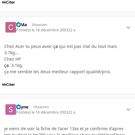
Citer
c0Ma
INpactien
Posté(e)
le 16 décembre 2003
22 a
Chez Acer tu peux avoir
ça
qui est pas mal du tout mais
3.7kg...
Chez HP
ça
: 3.1kg.
ça me semble les deux meilleur rapport qualité/prix.
Citer
spyne
INpactien
Posté(e)
le 16 décembre 2003
22 a
je viens de voir la fiche de l'acer 13xx et je confirme d'apres
ton budget le tm290 sera le meilleur choix qualité/perf/prix