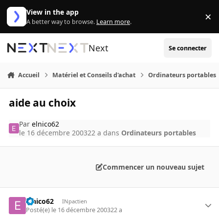
Aller au contenu
View in the app
×
Di
A better way to browse.
Learn more
.
Next
Se connecter
Accueil
Matériel et Conseils d'achat
Ordinateurs portables
aide au choix
Par
elnico62
le 16 décembre 2003
22 a
dans
Ordinateurs portables
Commencer un nouveau sujet
elnico62
INpactien
Posté(e)
le 16 décembre 2003
22 a