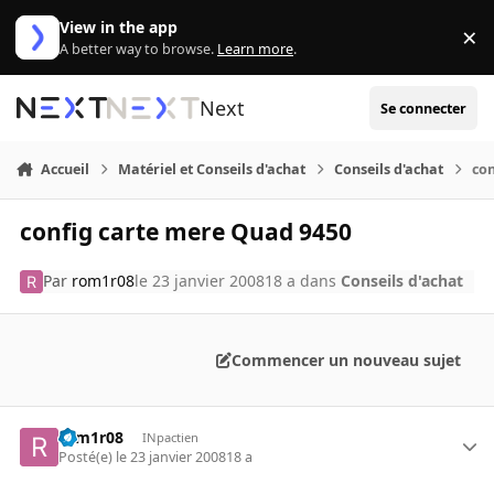
Aller au contenu
View in the app
×
Di
A better way to browse.
Learn more
.
Next
Se connecter
Accueil
Matériel et Conseils d'achat
Conseils d'achat
co
config carte mere Quad 9450
Par
rom1r08
le 23 janvier 2008
18 a
dans
Conseils d'achat
Commencer un nouveau sujet
rom1r08
INpactien
Posté(e)
le 23 janvier 2008
18 a