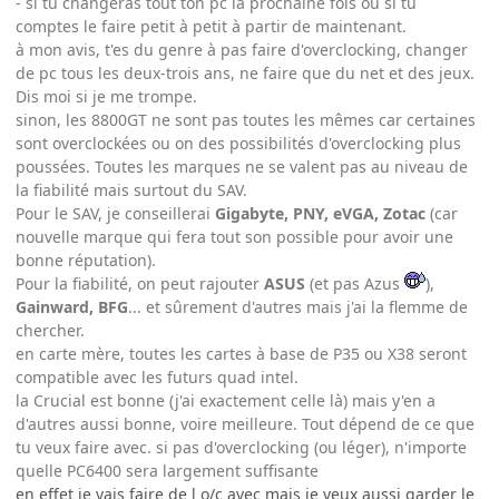
- si tu changeras tout ton pc la prochaine fois ou si tu
comptes le faire petit à petit à partir de maintenant.
à mon avis, t'es du genre à pas faire d'overclocking, changer
de pc tous les deux-trois ans, ne faire que du net et des jeux.
Dis moi si je me trompe.
sinon, les 8800GT ne sont pas toutes les mêmes car certaines
sont overclockées ou on des possibilités d'overclocking plus
poussées. Toutes les marques ne se valent pas au niveau de
la fiabilité mais surtout du SAV.
Pour le SAV, je conseillerai
Gigabyte, PNY, eVGA, Zotac
(car
nouvelle marque qui fera tout son possible pour avoir une
bonne réputation).
Pour la fiabilité, on peut rajouter
ASUS
(et pas Azus
),
Gainward, BFG
... et sûrement d'autres mais j'ai la flemme de
chercher.
en carte mère, toutes les cartes à base de P35 ou X38 seront
compatible avec les futurs quad intel.
la Crucial est bonne (j'ai exactement celle là) mais y'en a
d'autres aussi bonne, voire meilleure. Tout dépend de ce que
tu veux faire avec. si pas d'overclocking (ou léger), n'importe
quelle PC6400 sera largement suffisante
en effet je vais faire de l o/c avec mais je veux aussi garder le