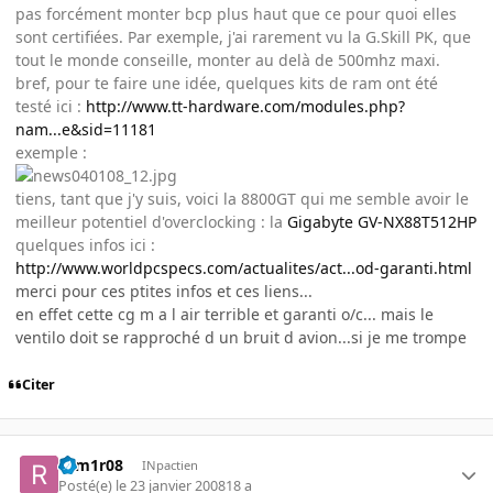
pas forcément monter bcp plus haut que ce pour quoi elles
sont certifiées. Par exemple, j'ai rarement vu la G.Skill PK, que
tout le monde conseille, monter au delà de 500mhz maxi.
bref, pour te faire une idée, quelques kits de ram ont été
testé ici :
http://www.tt-hardware.com/modules.php?
nam...e&sid=11181
exemple :
tiens, tant que j'y suis, voici la 8800GT qui me semble avoir le
meilleur potentiel d'overclocking : la
Gigabyte GV-NX88T512HP
quelques infos ici :
http://www.worldpcspecs.com/actualites/act...od-garanti.html
merci pour ces ptites infos et ces liens...
en effet cette cg m a l air terrible et garanti o/c... mais le
ventilo doit se rapproché d un bruit d avion...si je me trompe
Citer
rom1r08
INpactien
Posté(e)
le 23 janvier 2008
18 a