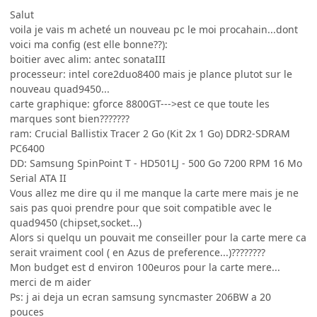
Salut
voila je vais m acheté un nouveau pc le moi procahain...dont
voici ma config (est elle bonne??):
boitier avec alim: antec sonataIII
processeur: intel core2duo8400 mais je plance plutot sur le
nouveau quad9450...
carte graphique: gforce 8800GT--->est ce que toute les
marques sont bien???????
ram: Crucial Ballistix Tracer 2 Go (Kit 2x 1 Go) DDR2-SDRAM
PC6400
DD: Samsung SpinPoint T - HD501LJ - 500 Go 7200 RPM 16 Mo
Serial ATA II
Vous allez me dire qu il me manque la carte mere mais je ne
sais pas quoi prendre pour que soit compatible avec le
quad9450 (chipset,socket...)
Alors si quelqu un pouvait me conseiller pour la carte mere ca
serait vraiment cool ( en Azus de preference...)????????
Mon budget est d environ 100euros pour la carte mere...
merci de m aider
Ps: j ai deja un ecran samsung syncmaster 206BW a 20
pouces