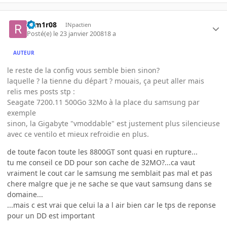
rom1r08
INpactien
Posté(e)
le 23 janvier 2008
18 a
AUTEUR
le reste de la config vous semble bien sinon?
laquelle ? la tienne du départ ? mouais, ça peut aller mais
relis mes posts stp :
Seagate 7200.11 500Go 32Mo à la place du samsung par
exemple
sinon, la Gigabyte "vmoddable" est justement plus silencieuse
avec ce ventilo et mieux refroidie en plus.
de toute facon toute les 8800GT sont quasi en rupture...
tu me conseil ce DD pour son cache de 32MO?...ca vaut
vraiment le cout car le samsung me semblait pas mal et pas
chere malgre que je ne sache se que vaut samsung dans se
domaine...
...mais c est vrai que celui la a l air bien car le tps de reponse
pour un DD est important