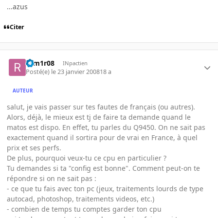
...azus
Citer
rom1r08
INpactien
Posté(e)
le 23 janvier 2008
18 a
AUTEUR
salut, je vais passer sur tes fautes de français (ou autres).
Alors, déjà, le mieux est tj de faire ta demande quand le
matos est dispo. En effet, tu parles du Q9450. On ne sait pas
exactement quand il sortira pour de vrai en France, à quel
prix et ses perfs.
De plus, pourquoi veux-tu ce cpu en particulier ?
Tu demandes si ta "config est bonne". Comment peut-on te
répondre si on ne sait pas :
- ce que tu fais avec ton pc (jeux, traitements lourds de type
autocad, photoshop, traitements videos, etc.)
- combien de temps tu comptes garder ton cpu