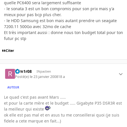
quelle PC6400 sera largement suffisante
- le sonata 3 est un bon compromis pour son prix mais y'a
mieux pour pas bcp plus cher.
- le HDD Samsung est bon mais autant prendre un seagate
7200.11 500Go avec 32mo de cache
Et très important aussi : donne nous ton budget total pour ton
futur pc stp
Citer
rom1r08
INpactien
Posté(e)
le 23 janvier 2008
18 a
AUTEUR
Le quad c'est pas avant Mars .....
et pour la carte mère et le budget ..... Gigabyte P35 DSR3R est
la meilleur qui existe
ok elle est pas mal et en asus tu me conseillerai quoi (je suis
fidele a cete marque en fait...)