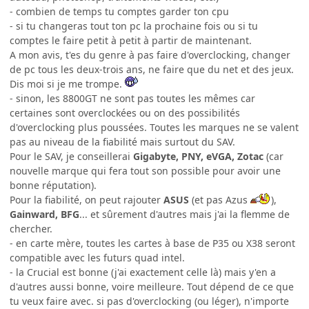
- combien de temps tu comptes garder ton cpu
- si tu changeras tout ton pc la prochaine fois ou si tu
comptes le faire petit à petit à partir de maintenant.
A mon avis, t'es du genre à pas faire d'overclocking, changer
de pc tous les deux-trois ans, ne faire que du net et des jeux.
Dis moi si je me trompe.
- sinon, les 8800GT ne sont pas toutes les mêmes car
certaines sont overclockées ou on des possibilités
d'overclocking plus poussées. Toutes les marques ne se valent
pas au niveau de la fiabilité mais surtout du SAV.
Pour le SAV, je conseillerai
Gigabyte, PNY, eVGA, Zotac
(car
nouvelle marque qui fera tout son possible pour avoir une
bonne réputation).
Pour la fiabilité, on peut rajouter
ASUS
(et pas Azus
),
Gainward, BFG
... et sûrement d'autres mais j'ai la flemme de
chercher.
- en carte mère, toutes les cartes à base de P35 ou X38 seront
compatible avec les futurs quad intel.
- la Crucial est bonne (j'ai exactement celle là) mais y'en a
d'autres aussi bonne, voire meilleure. Tout dépend de ce que
tu veux faire avec. si pas d'overclocking (ou léger), n'importe