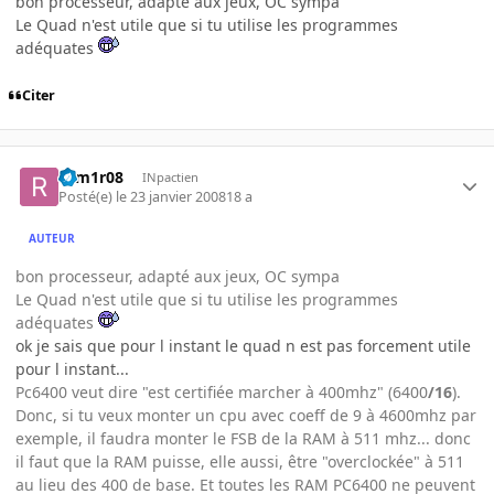
bon processeur, adapté aux jeux, OC sympa
Le Quad n'est utile que si tu utilise les programmes
adéquates
Citer
rom1r08
INpactien
Posté(e)
le 23 janvier 2008
18 a
AUTEUR
bon processeur, adapté aux jeux, OC sympa
Le Quad n'est utile que si tu utilise les programmes
adéquates
ok je sais que pour l instant le quad n est pas forcement utile
pour l instant...
Pc6400 veut dire "est certifiée marcher à 400mhz" (6400
/16
).
Donc, si tu veux monter un cpu avec coeff de 9 à 4600mhz par
exemple, il faudra monter le FSB de la RAM à 511 mhz... donc
il faut que la RAM puisse, elle aussi, être "overclockée" à 511
au lieu des 400 de base. Et toutes les RAM PC6400 ne peuvent