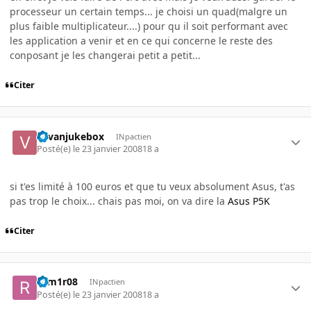
processeur un certain temps... je choisi un quad(malgre un
plus faible multiplicateur....) pour qu il soit performant avec
les application a venir et en ce qui concerne le reste des
conposant je les changerai petit a petit...
Citer
vavanjukebox
INpactien
Posté(e)
le 23 janvier 2008
18 a
si t'es limité à 100 euros et que tu veux absolument Asus, t'as
pas trop le choix... chais pas moi, on va dire la
Asus P5K
Citer
rom1r08
INpactien
Posté(e)
le 23 janvier 2008
18 a