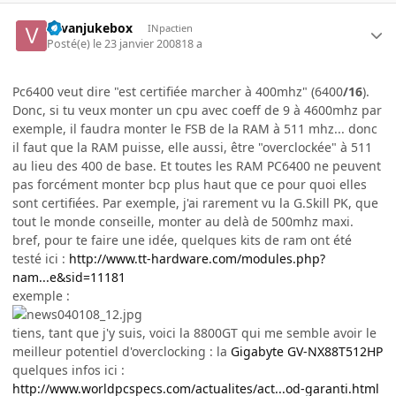
vavanjukebox
INpactien
Posté(e)
le 23 janvier 2008
18 a
Pc6400 veut dire "est certifiée marcher à 400mhz" (6400
/16
).
Donc, si tu veux monter un cpu avec coeff de 9 à 4600mhz par
exemple, il faudra monter le FSB de la RAM à 511 mhz... donc
il faut que la RAM puisse, elle aussi, être "overclockée" à 511
au lieu des 400 de base. Et toutes les RAM PC6400 ne peuvent
pas forcément monter bcp plus haut que ce pour quoi elles
sont certifiées. Par exemple, j'ai rarement vu la G.Skill PK, que
tout le monde conseille, monter au delà de 500mhz maxi.
bref, pour te faire une idée, quelques kits de ram ont été
testé ici :
http://www.tt-hardware.com/modules.php?
nam...e&sid=11181
exemple :
tiens, tant que j'y suis, voici la 8800GT qui me semble avoir le
meilleur potentiel d'overclocking : la
Gigabyte GV-NX88T512HP
quelques infos ici :
http://www.worldpcspecs.com/actualites/act...od-garanti.html