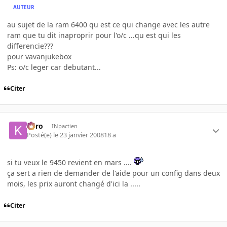
AUTEUR
au sujet de la ram 6400 qu est ce qui change avec les autre
ram que tu dit inaproprir pour l'o/c ...qu est qui les
differencie???
pour vavanjukebox
Ps: o/c leger car debutant...
Citer
kyro
INpactien
Posté(e)
le 23 janvier 2008
18 a
si tu veux le 9450 revient en mars ....
ça sert a rien de demander de l'aide pour un config dans deux
mois, les prix auront changé d'ici la .....
Citer