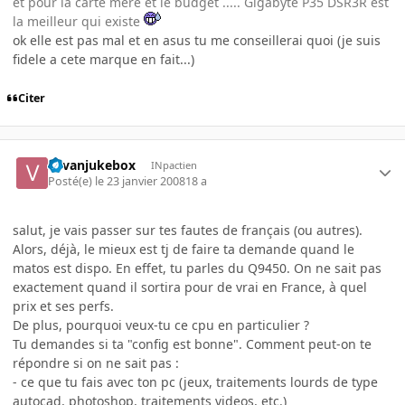
et pour la carte mère et le budget ..... Gigabyte P35 DSR3R est
la meilleur qui existe
ok elle est pas mal et en asus tu me conseillerai quoi (je suis
fidele a cete marque en fait...)
Citer
vavanjukebox
INpactien
Posté(e)
le 23 janvier 2008
18 a
salut, je vais passer sur tes fautes de français (ou autres).
Alors, déjà, le mieux est tj de faire ta demande quand le
matos est dispo. En effet, tu parles du Q9450. On ne sait pas
exactement quand il sortira pour de vrai en France, à quel
prix et ses perfs.
De plus, pourquoi veux-tu ce cpu en particulier ?
Tu demandes si ta "config est bonne". Comment peut-on te
répondre si on ne sait pas :
- ce que tu fais avec ton pc (jeux, traitements lourds de type
autocad, photoshop, traitements videos, etc.)