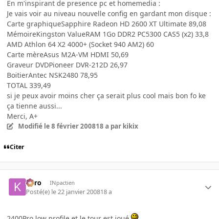
En m'inspirant de presence pc et homemedia :
Je vais voir au niveau nouvelle config en gardant mon disque :
Carte graphiqueSapphire Radeon HD 2600 XT Ultimate 89,08
MémoireKingston ValueRAM 1Go DDR2 PC5300 CAS5 (x2) 33,8
AMD Athlon 64 X2 4000+ (Socket 940 AM2) 60
Carte mèreAsus M2A-VM HDMI 50,69
Graveur DVDPioneer DVR-212D 26,97
BoitierAntec NSK2480 78,95
TOTAL 339,49
si je peux avoir moins cher ça serait plus cool mais bon fo ke
ça tienne aussi...
Merci, A+
Modifié
le 8 février 2008
18 a
par kikix
Citer
kyro
INpactien
Posté(e)
le 22 janvier 2008
18 a
2400Pro low profile et le tour est joué