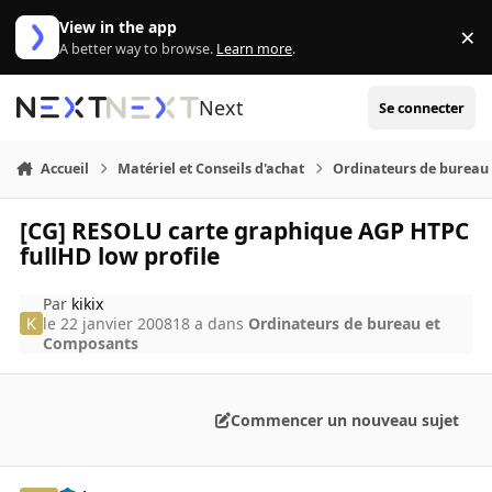
Aller au contenu
View in the app
×
Di
A better way to browse.
Learn more
.
Next
Se connecter
Accueil
Matériel et Conseils d'achat
Ordinateurs de bureau
[CG] RESOLU carte graphique AGP HTPC
fullHD low profile
Par
kikix
le 22 janvier 2008
18 a
dans
Ordinateurs de bureau et
Composants
Commencer un nouveau sujet