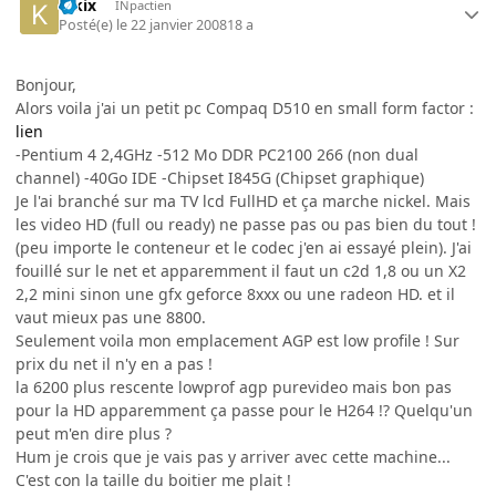
kikix
INpactien
Posté(e)
le 22 janvier 2008
18 a
Bonjour,
Alors voila j'ai un petit pc Compaq D510 en small form factor :
lien
-Pentium 4 2,4GHz -512 Mo DDR PC2100 266 (non dual
channel) -40Go IDE -Chipset I845G (Chipset graphique)
Je l'ai branché sur ma TV lcd FullHD et ça marche nickel. Mais
les video HD (full ou ready) ne passe pas ou pas bien du tout !
(peu importe le conteneur et le codec j'en ai essayé plein). J'ai
fouillé sur le net et apparemment il faut un c2d 1,8 ou un X2
2,2 mini sinon une gfx geforce 8xxx ou une radeon HD. et il
vaut mieux pas une 8800.
Seulement voila mon emplacement AGP est low profile ! Sur
prix du net il n'y en a pas !
la 6200 plus rescente lowprof agp purevideo mais bon pas
pour la HD apparemment ça passe pour le H264 !? Quelqu'un
peut m'en dire plus ?
Hum je crois que je vais pas y arriver avec cette machine...
C'est con la taille du boitier me plait !