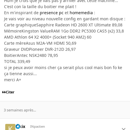
Hum je crois que je vais pas y arriver avec cette machine...
C'est con la taille du boitier me plait !
En m'inspirant de
presence pc
et
homemedia
:
Je vais voir au niveau nouvelle config en gardant mon disque :
Carte graphiqueSapphire Radeon HD 2600 XT Ultimate 89,08
MémoireKingston ValueRAM 1Go DDR2 PC5300 CAS5 (x2) 33,8
AMD Athlon 64 X2 4000+ (Socket 940 AM2) 60
Carte mèreAsus M2A-VM HDMI 50,69
Graveur DVDPioneer DVR-212D 26,97
BoitierAntec NSK2480 78,95
TOTAL 339,49
si je peux avoir moins cher ça serait plus cool mais bon fo ke
ça tienne aussi...
merci A+
Citer
3 semaines après...
kikix
INpactien