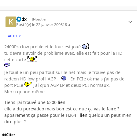
kikix
INpactien
Posté(e)
le 22 janvier 2008
18 a
AUTEUR
2400Pro low profile et le tour est joué
tu devrais avoir de problème avec, elle est fait pour la HD
cette carte
Je fouille un peu partout sur le net mais je trouve pas de
radeon HD low profil AGP
En PCIe ok mais j'ai pas de
port PCIe
J'ai q'un AGP LP et deux PCI normaux.
Merci quand même
Tiens j'ai trouvé une 6200
lien
elle a du purevideo mais bon est-ce que ça vas le faire ?
apparement ça passe pour le H264 !
lien
quelqu'un peut m'en
dire plus ?
Citer