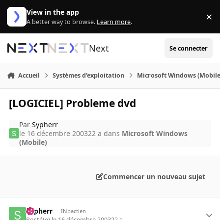
Aller au contenu
View in the app
×
Di
A better way to browse.
Learn more
.
Next
Se connecter
Accueil
Systèmes d'exploitation
Microsoft Windows (Mobile
[LOGICIEL] Probleme dvd
Par
Sypherr
le 16 décembre 2003
22 a
dans
Microsoft Windows
(Mobile)
Commencer un nouveau sujet
Sypherr
INpactien
Posté(e)
le 16 décembre 2003
22 a