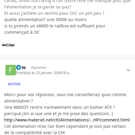
cartes, sinon ma config a l'air d'être finie me manque plus que
l'alimentation je la garde ou pas?
Et aussi j'achète un ventilo pour O/C un ptit peu ?
quelle alimentation? une 500W au moins
si tu prends un e8400 le radbox est suffisant pour
commençait à OC
Citer
furio
INpactien
Posté(e)
le 23 janvier 2008
18 a
AUTEUR
Merci pour vos réponses, vous me conseilleriez quoi comme
alimentation ?
Une 8800GT rentre normalement dans un boitier ATX ?
parcque j'en ai vue une et je me pose des questions :)
http://www.materiel.net/ctl/Alimentations/...HP/comment.html
Cet alimenation m'as l'air bien cependant je suis pas certain
de la compatibilité avec la CM