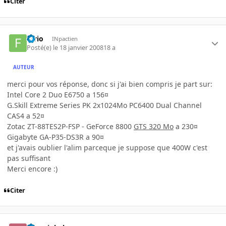
Citer
furio
INpactien
Posté(e)
le 18 janvier 2008
18 a
AUTEUR
merci pour vos réponse, donc si j'ai bien compris je part sur:
Intel Core 2 Duo E6750 a 156¤
G.Skill Extreme Series PK 2x1024Mo PC6400 Dual Channel
CAS4 a 52¤
Zotac ZT-88TES2P-FSP - GeForce 8800
GTS 320 Mo
a 230¤
Gigabyte GA-P35-DS3R a 90¤
et j'avais oublier l'alim parceque je suppose que 400W c'est
pas suffisant
Merci encore :)
Citer