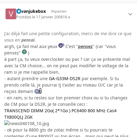
vavanjukebox
INpactien
Posté(e)
le 17 janvier 2008
18 a
J'ai déjà fait une petite configuration, merci de me dire ce que
vous en
pensai
.
argh, ça fait mal aux yeux
C'est "
pensez
" (car "vous
pensez"
)
à part ça, tu veux overclocker ou pas ? car ça se présente mal
avec la CM choisie... on ne peut pas modifier le voltage de la
ram si je me rappelle bien.
- autant prendre une
GA-G33M-DS2R
par exemple. Si tu
prends celle là, je pourrai tj t'aider au niveau O/C car je la
reçois demain
- en ram, si tu restes sur ton premier choix ou si tu changes
de CM pour la DS2R, je te conseille ceci :
TRANSCEND DIMM 2Go( 2*1Go ) PC6400 800 MHz Cas4
TX800QLJ 2GK
- ok pour la 8800 gts de zotac même si tu pourrais te
contenter d'une 8800GT vu ton écran... mais qui peut le plus