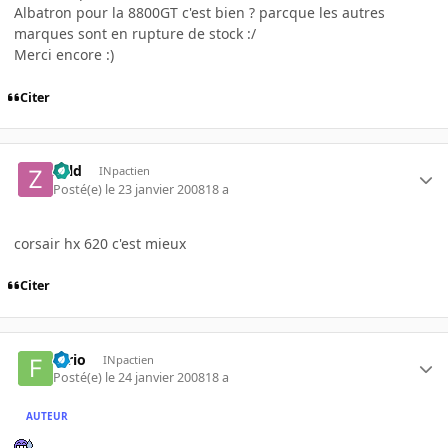
Albatron pour la 8800GT c'est bien ? parcque les autres
marques sont en rupture de stock :/
Merci encore :)
Citer
zold
INpactien
Posté(e)
le 23 janvier 2008
18 a
corsair hx 620 c'est mieux
Citer
furio
INpactien
Posté(e)
le 24 janvier 2008
18 a
AUTEUR