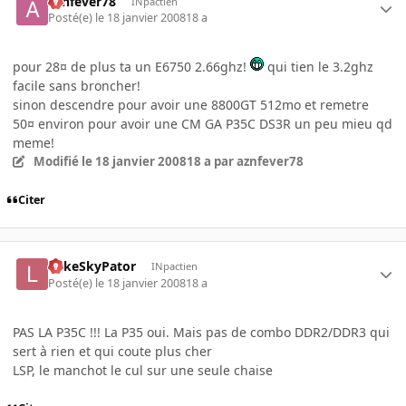
aznfever78
INpactien
Posté(e)
le 18 janvier 2008
18 a
pour 28¤ de plus ta un E6750 2.66ghz!
qui tien le 3.2ghz
facile sans broncher!
sinon descendre pour avoir une 8800GT 512mo et remetre
50¤ environ pour avoir une CM GA P35C DS3R un peu mieu qd
meme!
Modifié
le 18 janvier 2008
18 a
par aznfever78
Citer
LukeSkyPator
INpactien
Posté(e)
le 18 janvier 2008
18 a
PAS LA P35C !!! La P35 oui. Mais pas de combo DDR2/DDR3 qui
sert à rien et qui coute plus cher
LSP, le manchot le cul sur une seule chaise