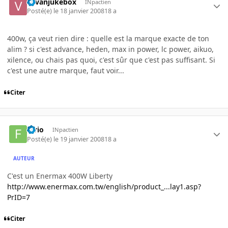
vavanjukebox
INpactien
Posté(e)
le 18 janvier 2008
18 a
400w, ça veut rien dire : quelle est la marque exacte de ton
alim ? si c'est advance, heden, max in power, lc power, aikuo,
xilence, ou chais pas quoi, c'est sûr que c'est pas suffisant. Si
c'est une autre marque, faut voir...
Citer
furio
INpactien
Posté(e)
le 19 janvier 2008
18 a
AUTEUR
C'est un Enermax 400W Liberty
http://www.enermax.com.tw/english/product_...lay1.asp?
PrID=7
Citer