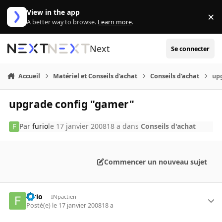
Aller au contenu
View in the app
×
Di
A better way to browse.
Learn more
.
Next
Se connecter
Accueil
Matériel et Conseils d'achat
Conseils d'achat
up
upgrade config "gamer"
Par
furio
le 17 janvier 2008
18 a
dans
Conseils d'achat
Commencer un nouveau sujet
furio
INpactien
Posté(e)
le 17 janvier 2008
18 a