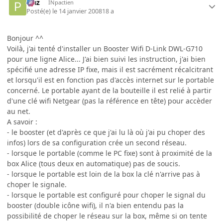
P'az
INpactien
Posté(e)
le 14 janvier 2008
18 a
Bonjour ^^
Voilà, j'ai tenté d'installer un Booster Wifi D-Link DWL-G710
pour une ligne Alice... J'ai bien suivi les instruction, j'ai bien
spécifié une adresse IP fixe, mais il est sacrément récalcitrant
et lorsqu'il est en fonction pas d'accès internet sur le portable
concerné. Le portable ayant de la bouteille il est relié à partir
d'une clé wifi Netgear (pas la référence en tête) pour accèder
au net.
A savoir :
- le booster (et d'après ce que j'ai lu là où j'ai pu choper des
infos) lors de sa configuration crée un second réseau.
- lorsque le portable (comme le PC fixe) sont à proximité de la
box Alice (tous deux en automatique) pas de soucis.
- lorsque le portable est loin de la box la clé n'arrive pas à
choper le signale.
- lorsque le portable est configuré pour choper le signal du
booster (double icône wifi), il n'a bien entendu pas la
possibilité de choper le réseau sur la box, même si on tente