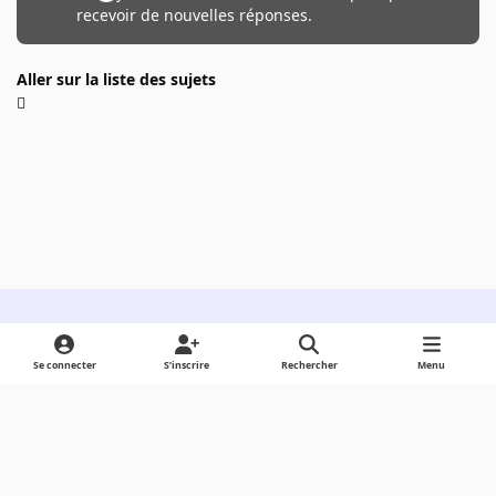
recevoir de nouvelles réponses.
Aller sur la liste des sujets
Light Mode
Dark Mode
System Preference
Se connecter
S’inscrire
Rechercher
Menu
Langue
Cookies
Powered by
Invision Community