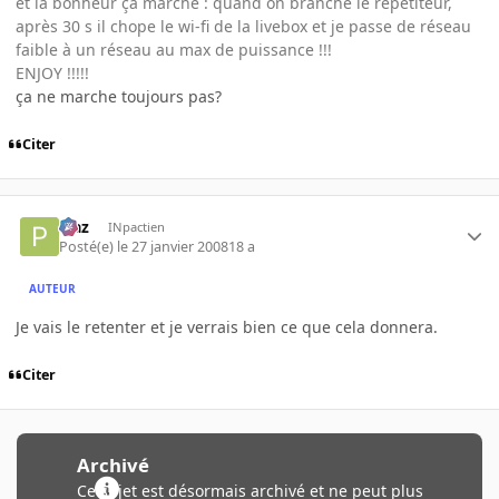
et là bonheur ça marche : quand on branche le répétiteur,
après 30 s il chope le wi-fi de la livebox et je passe de réseau
faible à un réseau au max de puissance !!!
ENJOY !!!!!
ça ne marche toujours pas?
Citer
P'az
INpactien
Posté(e)
le 27 janvier 2008
18 a
AUTEUR
Je vais le retenter et je verrais bien ce que cela donnera.
Citer
Archivé
Ce sujet est désormais archivé et ne peut plus