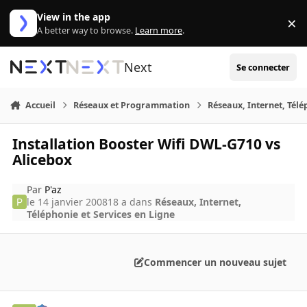
Aller au contenu
View in the app
×
Di
A better way to browse.
Learn more
.
Next
Se connecter
Accueil
Réseaux et Programmation
Réseaux, Internet, Télé
Installation Booster Wifi DWL-G710 vs
Alicebox
Par
P'az
le 14 janvier 2008
18 a
dans
Réseaux, Internet,
Téléphonie et Services en Ligne
Commencer un nouveau sujet