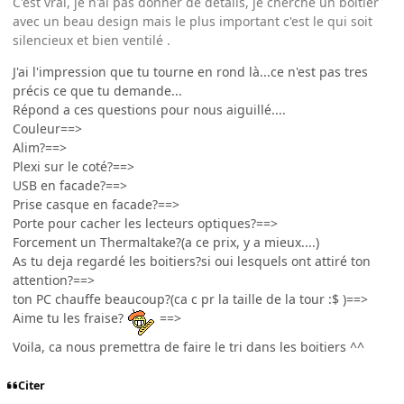
C'est vrai, je n'ai pas donner de détails, je cherche un boîtier
avec un beau design mais le plus important c'est le qui soit
silencieux et bien ventilé .
J'ai l'impression que tu tourne en rond là...ce n'est pas tres
précis ce que tu demande...
Répond a ces questions pour nous aiguillé....
Couleur==>
Alim?==>
Plexi sur le coté?==>
USB en facade?==>
Prise casque en facade?==>
Porte pour cacher les lecteurs optiques?==>
Forcement un Thermaltake?(a ce prix, y a mieux....)
As tu deja regardé les boitiers?si oui lesquels ont attiré ton
attention?==>
ton PC chauffe beaucoup?(ca c pr la taille de la tour :$ )==>
Aime tu les fraise?
==>
Voila, ca nous premettra de faire le tri dans les boitiers ^^
Citer