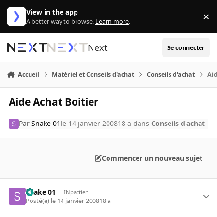
Aller au contenu
View in the app
×
Di
A better way to browse.
Learn more
.
Next
Se connecter
Accueil
Matériel et Conseils d'achat
Conseils d'achat
Aid
Aide Achat Boitier
Par
Snake 01
le 14 janvier 2008
18 a
dans
Conseils d'achat
Commencer un nouveau sujet
Snake 01
INpactien
Posté(e)
le 14 janvier 2008
18 a