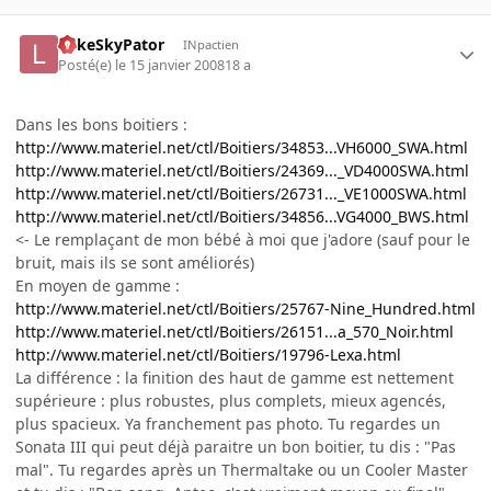
LukeSkyPator
INpactien
Posté(e)
le 15 janvier 2008
18 a
Dans les bons boitiers :
http://www.materiel.net/ctl/Boitiers/34853...VH6000_SWA.html
http://www.materiel.net/ctl/Boitiers/24369..._VD4000SWA.html
http://www.materiel.net/ctl/Boitiers/26731..._VE1000SWA.html
http://www.materiel.net/ctl/Boitiers/34856...VG4000_BWS.html
<- Le remplaçant de mon bébé à moi que j'adore (sauf pour le
bruit, mais ils se sont améliorés)
En moyen de gamme :
http://www.materiel.net/ctl/Boitiers/25767-Nine_Hundred.html
http://www.materiel.net/ctl/Boitiers/26151...a_570_Noir.html
http://www.materiel.net/ctl/Boitiers/19796-Lexa.html
La différence : la finition des haut de gamme est nettement
supérieure : plus robustes, plus complets, mieux agencés,
plus spacieux. Ya franchement pas photo. Tu regardes un
Sonata III qui peut déjà paraitre un bon boitier, tu dis : "Pas
mal". Tu regardes après un Thermaltake ou un Cooler Master