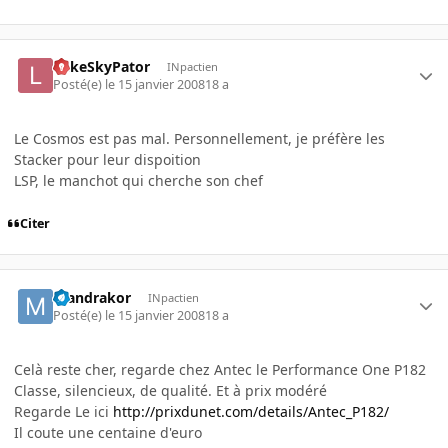
LukeSkyPator
INpactien
Posté(e)
le 15 janvier 2008
18 a
Le Cosmos est pas mal. Personnellement, je préfère les
Stacker pour leur dispoition
LSP, le manchot qui cherche son chef
Citer
mandrakor
INpactien
Posté(e)
le 15 janvier 2008
18 a
Celà reste cher, regarde chez Antec le Performance One P182
Classe, silencieux, de qualité. Et à prix modéré
Regarde Le ici
http://prixdunet.com/details/Antec_P182/
Il coute une centaine d'euro