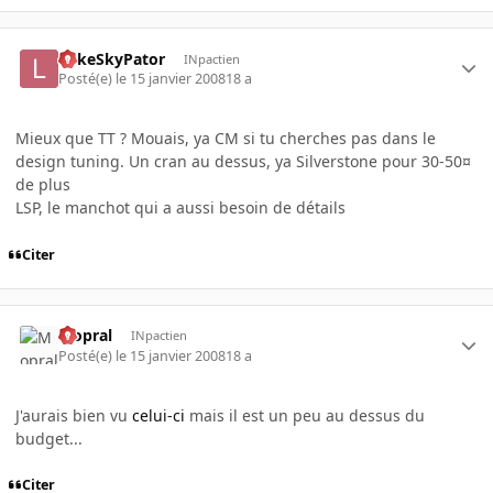
LukeSkyPator
INpactien
Posté(e)
le 15 janvier 2008
18 a
Mieux que TT ? Mouais, ya CM si tu cherches pas dans le
design tuning. Un cran au dessus, ya Silverstone pour 30-50¤
de plus
LSP, le manchot qui a aussi besoin de détails
Citer
Mopral
INpactien
Posté(e)
le 15 janvier 2008
18 a
J'aurais bien vu
celui-ci
mais il est un peu au dessus du
budget...
Citer