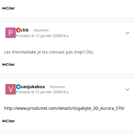
Citer
PieTr0
INpactien
Posté(e)
le 15 janvier 2008
18 a
Les thermaltake je les connais pas trop!! DSL
Citer
vavanjukebox
INpactien
Posté(e)
le 15 janvier 2008
18 a
http://www.prixdunet.com/details/Gigabyte_3D_Aurora_570/
Citer