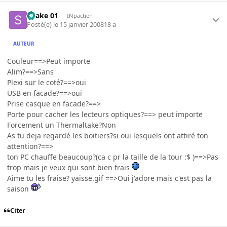
Snake 01
INpactien
Posté(e)
le 15 janvier 2008
18 a
AUTEUR
Couleur==>Peut importe
Alim?==>Sans
Plexi sur le coté?==>oui
USB en facade?==>oui
Prise casque en facade?==>
Porte pour cacher les lecteurs optiques?==> peut importe
Forcement un Thermaltake?Non
As tu deja regardé les boitiers?si oui lesquels ont attiré ton
attention?==>
ton PC chauffe beaucoup?(ca c pr la taille de la tour :$ )==>Pas
trop mais je veux qui sont bien frais
Aime tu les fraise? yaisse.gif ==>Oui j'adore mais c'est pas la
saison
Citer