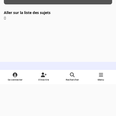
Aller sur la liste des sujets
Light Mode
Dark Mode
System Preference
Se connecter
S’inscrire
Rechercher
Menu
Langue
Cookies
Powered by
Invision Community