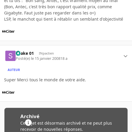
et tu dis : "Bon sang, Antec, c'est vraiment moyen au final"
(Bon, Antec, c'est très bon rapport qualité prix, comme
Gigabyte. Faut juste pas regarder dans les o<)
LSP, le manchot qui tient à rétablir un semblant d'objectivité
Citer
Snake 01
INpactien
Posté(e)
le 15 janvier 2008
18 a
AUTEUR
Super Merci tous le monde de votre aide.
Citer
Archivé
Ce sujet est désormais archivé et ne peut plus
recevoir de nouvelles réponses.