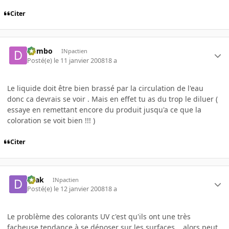
Citer
dumbo
INpactien
Posté(e)
le 11 janvier 2008
18 a
Le liquide doit être bien brassé par la circulation de l'eau
donc ca devrais se voir . Mais en effet tu as du trop le diluer (
essaye en remettant encore du produit jusqu'a ce que la
coloration se voit bien !!! )
Citer
Drak
INpactien
Posté(e)
le 12 janvier 2008
18 a
Le problème des colorants UV c'est qu'ils ont une très
facheuse tendance à se déposer sur les surfaces... alors peut