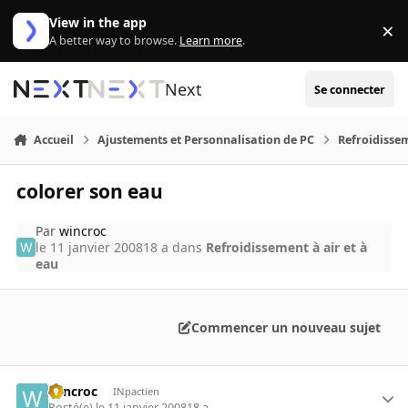
Aller au contenu
View in the app
×
Di
A better way to browse.
Learn more
.
Next
Se connecter
Accueil
Ajustements et Personnalisation de PC
Refroidissem
colorer son eau
Par
wincroc
le 11 janvier 2008
18 a
dans
Refroidissement à air et à
eau
Commencer un nouveau sujet
wincroc
INpactien
Posté(e)
le 11 janvier 2008
18 a