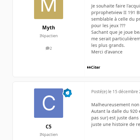
Je souhaite faire l'acq
prprophetview II 191 BLK
semblable à celle du pr
pour les jeux ???
Myth
Sachant que je joue be
INpactien
me serait particulière
les plus grands.
2
messages
Merci d'avance
Citer
Posté(e)
le 15 décembre
Malheureusement no
Autant la dalle du 920 
pas sur) est juste dan
juste une histoire de r
C5
INpactien