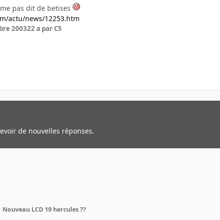
meme pas dit de betises
om/actu/news/12253.htm
bre 2003
22 a
par C5
cevoir de nouvelles réponses.
Nouveau LCD 19 hercules ??