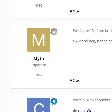
86
messages
Citer
Posté(e)
le 15 décembre
Ok Merci bcp, banco pou
Myth
INpactien
2
messages
Citer
Posté(e)
le 16 décembre
de rien