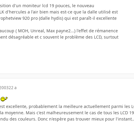
uisition d'un moniteur lcd 19 pouces, le nouveau
 d'hercules a l'air bien mais est-ce que la dalle utilisé est
ophetview 920 pro (dalle hydis) qui est paraît-il excellente
aucoup ( MOH, Unreal, Max payne2...) l'effet de rémanence
ment désagréable et c souvent le problème des LCD, surtout
 2003
22 a
n
est excellente, probablement la meilleure actuellement parmi les L
s la moyenne. Mais c'est malheureusement le cas de tous les LCD 19
endu des couleurs. Donc n'espère pas trouver mieux pour l'instant.