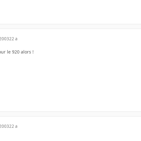
 2003
22 a
r le 920 alors !
 2003
22 a