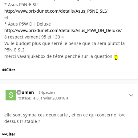
* Asus P5N-E SLI
http://www.prixdunet.com/details/Asus_P5NE_SLI/
et
* Asus P5W DH Deluxe
http://www.prixdunet.com/details/Asus_P5W_DH_Deluxe/
à respectivement 95 et 130 ¤
Vu le budget plus que serré je pense que ca sera plutot la
P5N-E SLI
merci vavanjukebox de t'être penché sur la question
Citer
sirumen
INpactien
Posté(e)
le 8 janvier 2008
18 a
elle sont sympa ces deux carte , et en ce qui concerne l'o/c
dessus !? stable ?
Citer