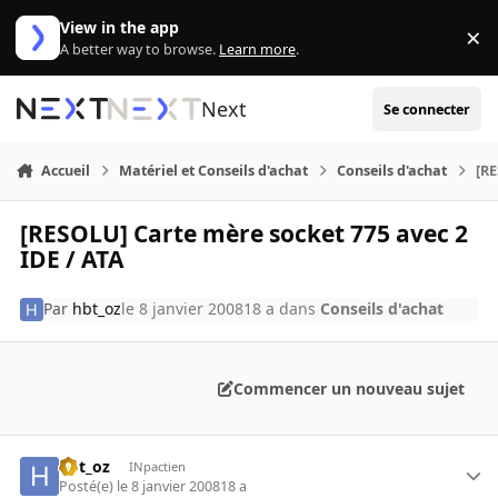
Aller au contenu
View in the app
×
Di
A better way to browse.
Learn more
.
Next
Se connecter
Accueil
Matériel et Conseils d'achat
Conseils d'achat
[RE
[RESOLU] Carte mère socket 775 avec 2
IDE / ATA
Par
hbt_oz
le 8 janvier 2008
18 a
dans
Conseils d'achat
Commencer un nouveau sujet
hbt_oz
INpactien
Posté(e)
le 8 janvier 2008
18 a