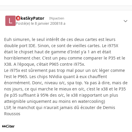
LukeSkyPator
INpactien
Posté(e)
le 8 janvier 2008
18 a
Euh simuren, le seul intérêt de ces deux cartes est leurs
double port IDE. Sinon, ce sont de vieilles cartes. Le i975X
était le chipset haut de gamme d'Intel y'a 1 an et était
horriblement cher. C'est un peu comme comparer le P35 et le
X38. A l'époque, c'était P965 contre i975x.
Le i975x est sûrement pas trop mal pour un o/c léger comme
l'est le P965. Les chips NVidia quant à eux chauffent
énormément. Donc, niveau o/c, spa top. Ya pas à dire, mais de
nos jours, ce qui marche le mieux en o/c, c'est le x38 et le P35
(le p35 suffisant à 95% des o/c, le x38 n'apportant un plus
atteignible uniquement au moins en watercooling)
LSP, le manchot qui n'aurait jamais dû écouter de Demis
Roussos
Citer