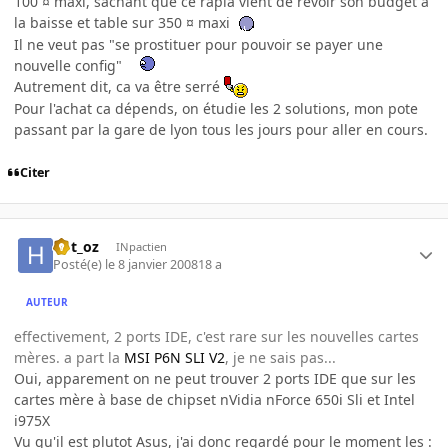
100 ¤ maxi, sachant que ce rapia vient de revoir son budget à
la baisse et table sur 350 ¤ maxi
Il ne veut pas "se prostituer pour pouvoir se payer une
nouvelle config"
Autrement dit, ca va être serré
Pour l'achat ca dépends, on étudie les 2 solutions, mon pote
passant par la gare de lyon tous les jours pour aller en cours.
Citer
hbt_oz
INpactien
Posté(e)
le 8 janvier 2008
18 a
AUTEUR
effectivement, 2 ports IDE, c'est rare sur les nouvelles cartes
mères. a part la
MSI P6N SLI V2
, je ne sais pas...
Oui, apparement on ne peut trouver 2 ports IDE que sur les
cartes mère à base de chipset nVidia nForce 650i Sli et Intel
i975X
Vu qu'il est plutot Asus, j'ai donc regardé pour le moment les :