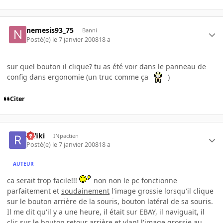
nemesis93_75
Banni
Posté(e)
le 7 janvier 2008
18 a
sur quel bouton il clique? tu as été voir dans le panneau de
config dans ergonomie (un truc comme ça
)
Citer
rafiki
INpactien
Posté(e)
le 7 janvier 2008
18 a
AUTEUR
ca serait trop facile!!!
non non le pc fonctionne
parfaitement et
soudainement
l'image grossie lorsqu'il clique
sur le bouton arrière de la souris, bouton latéral de sa souris.
Il me dit qu'il y a une heure, il était sur EBAY, il naviguait, il
clic sur le bouton retour arrière et vlan! l'image grossie au