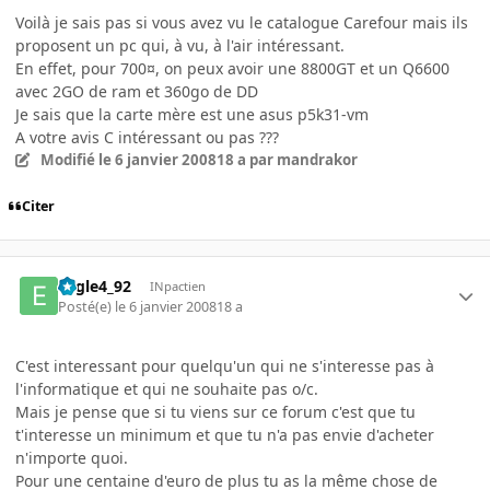
Voilà je sais pas si vous avez vu le catalogue Carefour mais ils
proposent un pc qui, à vu, à l'air intéressant.
En effet, pour 700¤, on peux avoir une 8800GT et un Q6600
avec 2GO de ram et 360go de DD
Je sais que la carte mère est une asus p5k31-vm
A votre avis C intéressant ou pas ???
Modifié
le 6 janvier 2008
18 a
par mandrakor
Citer
Eagle4_92
INpactien
Posté(e)
le 6 janvier 2008
18 a
C'est interessant pour quelqu'un qui ne s'interesse pas à
l'informatique et qui ne souhaite pas o/c.
Mais je pense que si tu viens sur ce forum c'est que tu
t'interesse un minimum et que tu n'a pas envie d'acheter
n'importe quoi.
Pour une centaine d'euro de plus tu as la même chose de