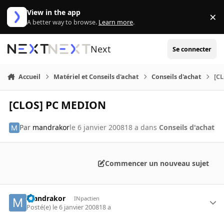
Aller au contenu
View in the app
×
Di
A better way to browse.
Learn more
.
Next
Se connecter
Accueil
Matériel et Conseils d'achat
Conseils d'achat
[C
[CLOS] PC MEDION
Par
mandrakor
le 6 janvier 2008
18 a
dans
Conseils d'achat
Commencer un nouveau sujet
mandrakor
INpactien
Posté(e)
le 6 janvier 2008
18 a