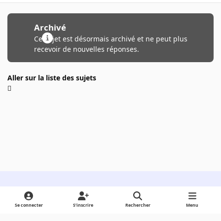
Archivé
Ce sujet est désormais archivé et ne peut plus
recevoir de nouvelles réponses.
Aller sur la liste des sujets
Light Mode
Dark Mode
System Preference
Se connecter
S’inscrire
Rechercher
Menu
Langue
Cookies