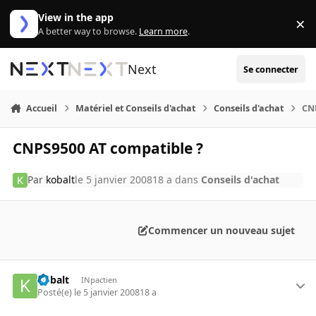
Aller au contenu
View in the app
×
Di
A better way to browse.
Learn more
.
Next
Se connecter
Accueil
Matériel et Conseils d'achat
Conseils d'achat
CN
CNPS9500 AT compatible ?
Par
kobalt
le 5 janvier 2008
18 a
dans
Conseils d'achat
Commencer un nouveau sujet
kobalt
INpactien
Posté(e)
le 5 janvier 2008
18 a