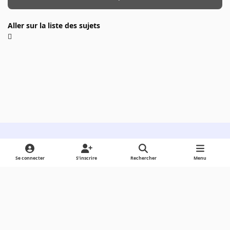
Aller sur la liste des sujets
Light Mode
Dark Mode
System Preference
Se connecter
S’inscrire
Rechercher
Menu
Langue
Cookies
Powered by
Invision Community