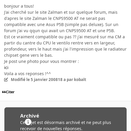
bonjour a tous!
J'ai cherché sur le site Zalman et sur quelque forum, mais
d'apres le site Zalman le CNPS9500 AT ne serait pas
compatible avec une Asus P5B (simple pas deluxe). Sur un
forum j'ai vu qqun qui avait un CNPS9500 AT et une P5B.
Est ce vraiment compatible ou pas ?? j'ai mesuré sur ma CM a
partir du cantre du CPU le ventilo rentre vers en largeur,
profondeur, vers le haut mais j'ai l'impression que le radiateur
chipset gene vers le bas.
Je post une photo pour vous montrer :
ici
Voila a vos reponses !^^
Modifié
le 5 janvier 2008
18 a
par kobalt
Citer
Archivé
Ce sujet est désormais archivé et ne peut plus
recevoir de nouvelles réponses.