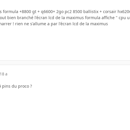
s formula +8800 gt + q6600+ 2go pc2 8500 ballistix + corsair hx62
tout bien branché l'écran lcd de la maximus formula affiche " cpu u
marrer ! rien ne s'allume a par l'écran lcd de la maximus
18 a
4 pins du proco ?