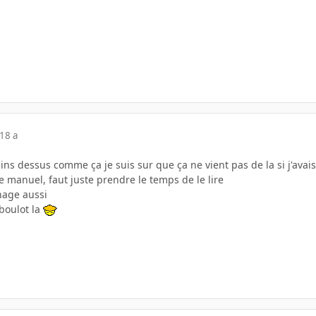
18 a
 pins dessus comme ça je suis sur que ça ne vient pas de la si j'av
le manuel, faut juste prendre le temps de le lire
hage aussi
boulot la