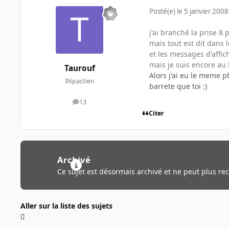
Posté(e)
le 5 janvier 2008
j'ai branché la prise 8
mais tout est dit dans 
et les messages d'affic
mais je suis encore au 
Taurouf
Alors j'ai eu le meme pb
INpactien
barrete que toi :)
13
messages
Citer
Archivé
Ce sujet est désormais archivé et ne peut plus re
Aller sur la liste des sujets