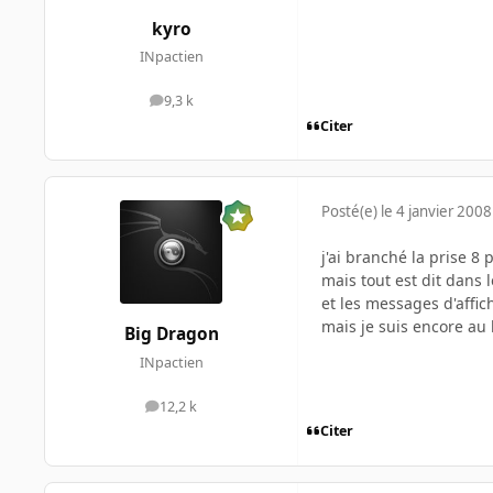
kyro
INpactien
9,3 k
messages
Citer
Posté(e)
le 4 janvier 2008
j'ai branché la prise 8
mais tout est dit dans 
et les messages d'affic
mais je suis encore au 
Big Dragon
INpactien
12,2 k
messages
Citer