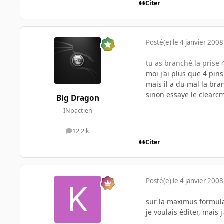
Citer
Posté(e)
le 4 janvier 2008
tu as branché la prise 
moi j'ai plus que 4 pins
mais il a du mal la br
sinon essaye le clearcm
Big Dragon
INpactien
12,2 k
messages
Citer
Posté(e)
le 4 janvier 2008
sur la maximus formula
je voulais éditer, mais j