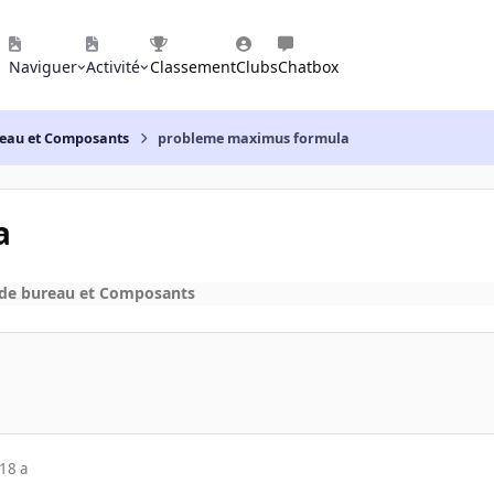
Naviguer
Activité
Classement
Clubs
Chatbox
reau et Composants
probleme maximus formula
a
 de bureau et Composants
18 a