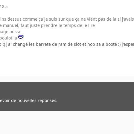
18 a
 pins dessus comme ça je suis sur que ça ne vient pas de la si j'av
le manuel, faut juste prendre le temps de le lire
hage aussi
boulot la
 :) j'ai changé les barrete de ram de slot et hop sa a booté :) j'esp
cevoir de nouvelles réponses.