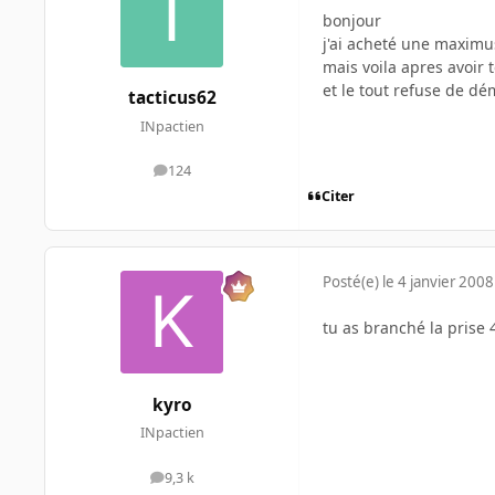
bonjour
j'ai acheté une maximu
mais voila apres avoir 
et le tout refuse de dé
tacticus62
INpactien
124
messages
Citer
Posté(e)
le 4 janvier 2008
tu as branché la prise 
kyro
INpactien
9,3 k
messages