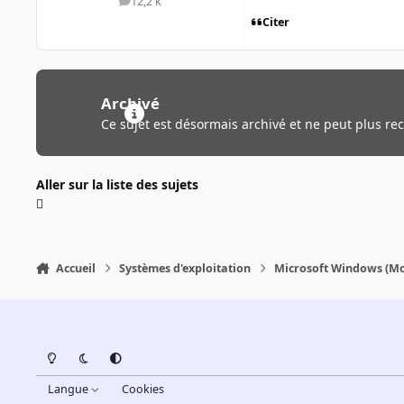
12,2 k
messages
Citer
Archivé
Ce sujet est désormais archivé et ne peut plus re
Aller sur la liste des sujets
Accueil
Systèmes d'exploitation
Microsoft Windows (Mo
Light Mode
Dark Mode
System Preference
Langue
Cookies