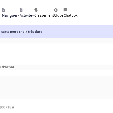
Naviguer
Activité
Classement
Clubs
Chatbox
carte mere choix très dure
s d'achat
 2007
18 a