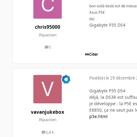
bon voilà keski est de mieu
Asus P5E
ou
Gigabyte P35 DS4
chris95000
INpactien
5
messages
Citer
Posté(e)
le 29 décembre
Gigabyte P35 DS4
déjà, la DS3R est suffis
je développe : la P5E e
E6850, ça ne vaut pas 
vavanjukebox
p5e.html
INpactien
2,4 k
messages