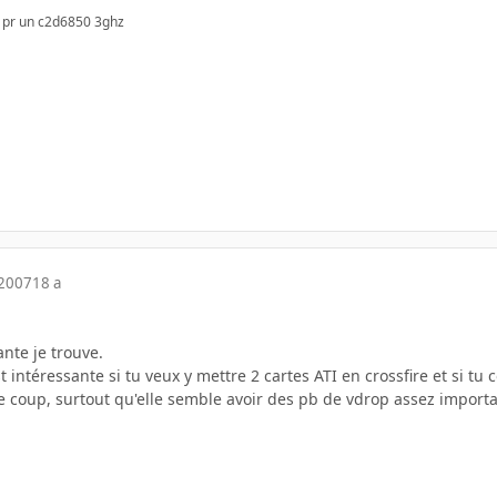
x pr un c2d6850 3ghz
 2007
18 a
ante je trouve.
st intéressante si tu veux y mettre 2 cartes ATI en crossfire et si t
le coup, surtout qu'elle semble avoir des pb de vdrop assez importa