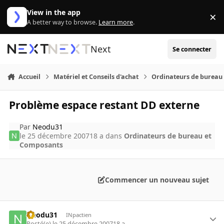
Aller au contenu
View in the app
×
Di
A better way to browse.
Learn more
.
Next
Se connecter
Accueil
Matériel et Conseils d'achat
Ordinateurs de bureau
Problème espace restant DD externe
Par
Neodu31
le 25 décembre 2007
18 a
dans
Ordinateurs de bureau et
Composants
Commencer un nouveau sujet
Neodu31
INpactien
Posté(e)
le 25 décembre 2007
18 a