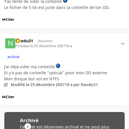
T'as tenté de vider la corbeille
Le fichier de 5 Go est juste dans la corbeille de ton DD.
Citer
Neodu31
INpactien
Posté(e)
le 25 décembre 2007
18 a
AUTEUR
J'ai déjà vider ma corbeille
Et y'a pas de corbeille "spécial" pour mon DD externe
Mon disque dur est en NTFS
Modifié
le 25 décembre 2007
18 a
par Neodu31
Citer
Archivé
Ce sujet est désormais archivé et ne peut plus