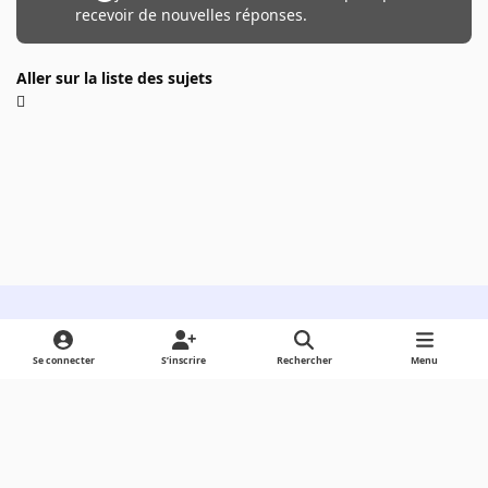
recevoir de nouvelles réponses.
Aller sur la liste des sujets
Light Mode
Dark Mode
System Preference
Se connecter
S’inscrire
Rechercher
Menu
Langue
Cookies
Powered by
Invision Community